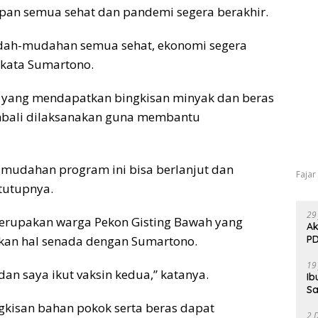
an semua sehat dan pandemi segera berakhir.
 mudah-mudahan semua sehat, ekonomi segera
 kata Sumartono.
a yang mendapatkan bingkisan minyak dan beras
mbali dilaksanakan guna membantu
-mudahan program ini bisa berlanjut dan
Fajar
tutupnya.
29
merupakan warga Pekon Gisting Bawah yang
Ak
kan hal senada dengan Sumartono.
PD
19
dan saya ikut vaksin kedua,” katanya.
Ib
Sa
gkisan bahan pokok serta beras dapat
2 