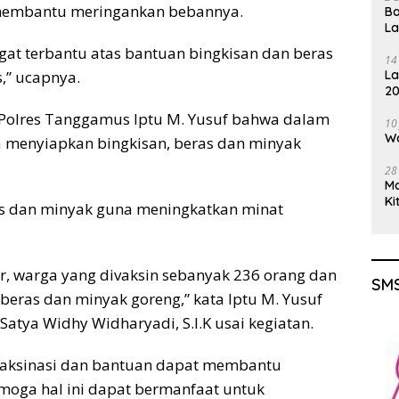
 membantu meringankan bebannya.
Ba
L
gat terbantu atas bantuan bingkisan dan beras
14
s,” ucapnya.
La
20
Gu
 Polres Tanggamus Iptu M. Yusuf bahwa dalam
10
Wa
ya menyiapkan bingkisan, beras dan minyak
28
M
Ki
as dan minyak guna meningkatkan minat
r, warga yang divaksin sebanyak 236 orang dan
SMS
eras dan minyak goreng,” kata Iptu M. Yusuf
tya Widhy Widharyadi, S.I.K usai kegiatan.
p vaksinasi dan bantuan dapat membantu
moga hal ini dapat bermanfaat untuk