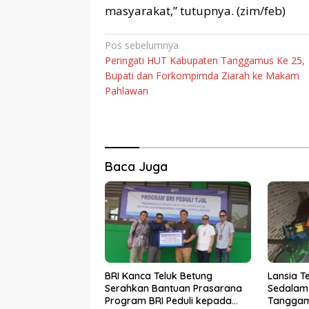
masyarakat,” tutupnya. (zim/feb)
Navigasi
Pos sebelumnya
Peringati HUT Kabupaten Tanggamus Ke 25,
pos
Bupati dan Forkompimda Ziarah ke Makam
Pahlawan
Baca Juga
BRI Kanca Teluk Betung
Lansia T
Serahkan Bantuan Prasarana
Sedalam 
Program BRI Peduli kepada
Tanggam