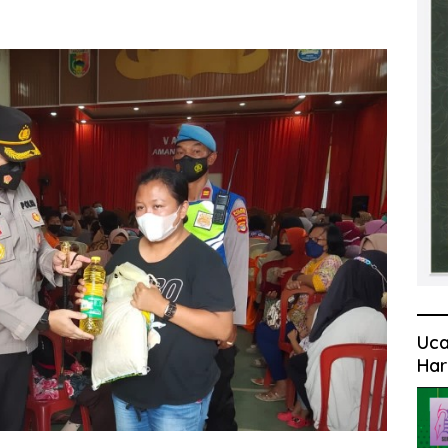
Uca
Har