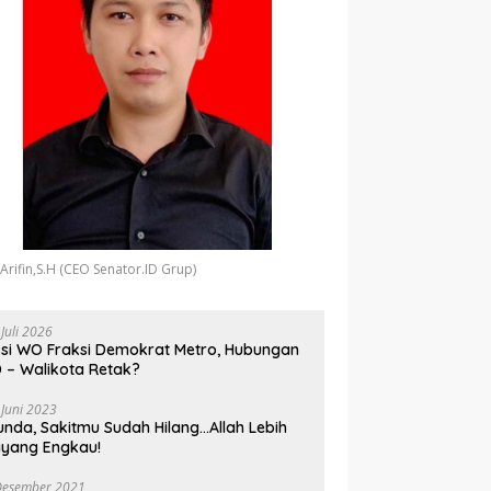
 Arifin,S.H (CEO Senator.ID Grup)
 Juli 2026
si WO Fraksi Demokrat Metro, Hubungan
 – Walikota Retak?
 Juni 2023
unda, Sakitmu Sudah Hilang…Allah Lebih
yang Engkau!
Desember 2021