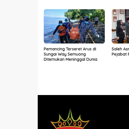
Sekolah Qur’an Nusantara
SAR dala
Yayasan LAZDAI
Dunia
Pemancing Terseret Arus di
Saleh As
Sungai Way Semuong
Pejabat
Ditemukan Meninggal Dunia