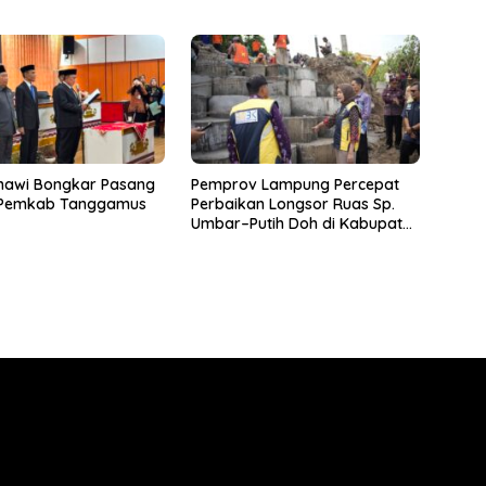
m Kondisi Meninggal
Meninggal Dunia
nawi Bongkar Pasang
Pemprov Lampung Percepat
 Pemkab Tanggamus
Perbaikan Longsor Ruas Sp.
Umbar–Putih Doh di Kabupaten
Tanggamus