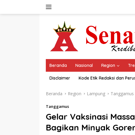
Langsung
ke
konten
Beranda
Nasional
Region
Tre
Disclaimer
Kode Etik Redaksi dan Per
Beranda
Region
Lampung
Tanggamus
Tanggamus
Gelar Vaksinasi Mass
Bagikan Minyak Gore