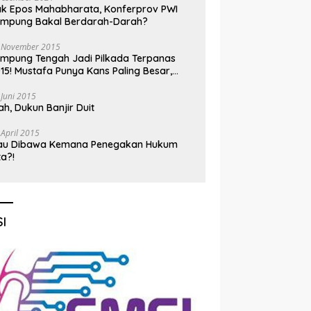
k Epos Mahabharata, Konferprov PWI
ampung Bakal Berdarah-Darah?
 November 2015
mpung Tengah Jadi Pilkada Terpanas
15! Mustafa Punya Kans Paling Besar,
nadi Jadi Kuda Hitam
 Juni 2015
h, Dukun Banjir Duit
 April 2015
au Dibawa Kemana Penegakan Hukum
ta?!
I