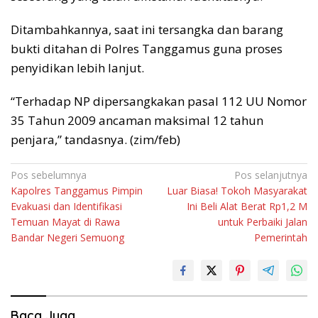
Ditambahkannya, saat ini tersangka dan barang
bukti ditahan di Polres Tanggamus guna proses
penyidikan lebih lanjut.
“Terhadap NP dipersangkakan pasal 112 UU Nomor
35 Tahun 2009 ancaman maksimal 12 tahun
penjara,” tandasnya. (zim/feb)
Navigasi
Pos sebelumnya
Pos selanjutnya
Kapolres Tanggamus Pimpin
Luar Biasa! Tokoh Masyarakat
pos
Evakuasi dan Identifikasi
Ini Beli Alat Berat Rp1,2 M
Temuan Mayat di Rawa
untuk Perbaiki Jalan
Bandar Negeri Semuong
Pemerintah
Baca Juga