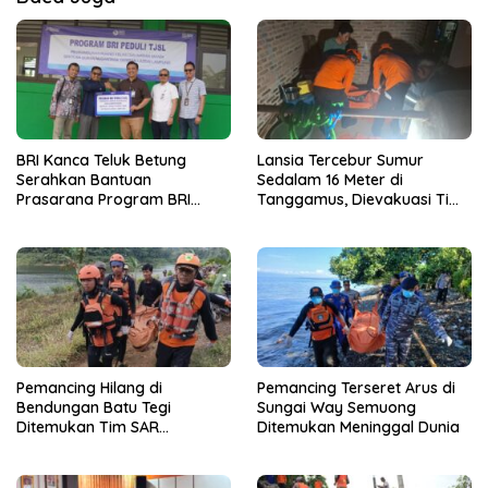
BRI Kanca Teluk Betung
Lansia Tercebur Sumur
Serahkan Bantuan
Sedalam 16 Meter di
Prasarana Program BRI
Tanggamus, Dievakuasi Tim
Peduli kepada Sekolah
SAR dalam Kondisi Meninggal
Qur’an Nusantara Yayasan
Dunia
LAZDAI
Pemancing Hilang di
Pemancing Terseret Arus di
Bendungan Batu Tegi
Sungai Way Semuong
Ditemukan Tim SAR
Ditemukan Meninggal Dunia
Gabungan Meninggal Dunia