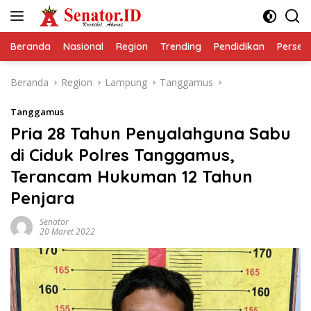
Langsung
ke
konten
Beranda
Nasional
Region
Trending
Pendidikan
Perseps
Beranda
Region
Lampung
Tanggamus
Tanggamus
Pria 28 Tahun Penyalahguna Sabu
di Ciduk Polres Tanggamus,
Terancam Hukuman 12 Tahun
Penjara
Senator
20 Maret 2022