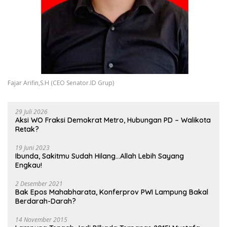
Fajar Arifin,S.H (CEO Senator.ID Grup)
29 Juli 2026
Aksi WO Fraksi Demokrat Metro, Hubungan PD – Walikota
Retak?
19 Juni 2023
Ibunda, Sakitmu Sudah Hilang…Allah Lebih Sayang
Engkau!
2 Desember 2021
Bak Epos Mahabharata, Konferprov PWI Lampung Bakal
Berdarah-Darah?
14 November 2015