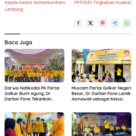
Kepala Kantor Kemenkumham
PPPSBBI Tingkatkan Kualitas
Lampung
Baca Juga
Darwis Nahkodai PK Partai
Muscam Partai Golkar Negeri
Golkar Bumi Agung, Dr
Besar, Dr Darlian Pone Lantik
Darlian Pone Tekankan
Asmawati sebagai Ketua
Penguatan Soliditas Kader
Pimpinan Kecamatan