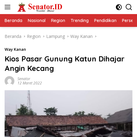
Langsung
ke
konten
Beranda
Nasional
Region
Trending
Pendidikan
Perseps
Beranda
Region
Lampung
Way Kanan
Way Kanan
Kios Pasar Gunung Katun Dihajar
Angin Kecang
Senator
12 Maret 2022