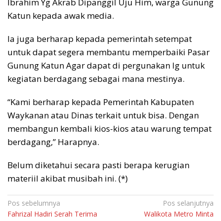
Ibrahim Yg Akrab Dipanggil Uju Him, warga Gunung
Katun kepada awak media.
Ia juga berharap kepada pemerintah setempat
untuk dapat segera membantu memperbaiki Pasar
Gunung Katun Agar dapat di pergunakan lg untuk
kegiatan berdagang sebagai mana mestinya.
“Kami berharap kepada Pemerintah Kabupaten
Waykanan atau Dinas terkait untuk bisa. Dengan
membangun kembali kios-kios atau warung tempat
berdagang,” Harapnya.
Belum diketahui secara pasti berapa kerugian
materiil akibat musibah ini. (*)
Navigasi
Pos sebelumnya
Pos selanjutnya
Fahrizal Hadiri Serah Terima
Walikota Metro Minta
pos