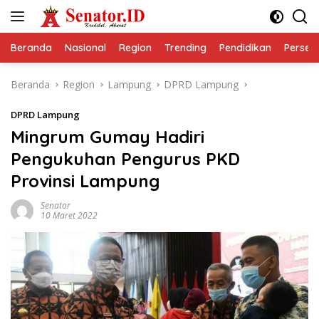
Langsung
ke
konten
Beranda
Nasional
Region
Trending
Pendidikan
Perseps
Beranda
Region
Lampung
DPRD Lampung
DPRD Lampung
Mingrum Gumay Hadiri
Pengukuhan Pengurus PKD
Provinsi Lampung
Senator
10 Maret 2022