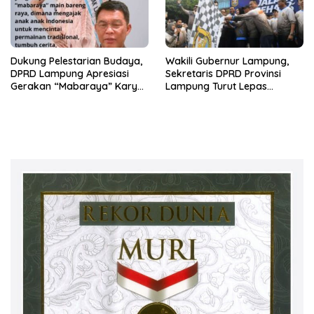
Dukung Pelestarian Budaya,
Wakili Gubernur Lampung,
DPRD Lampung Apresiasi
Sekretaris DPRD Provinsi
Gerakan “Mabaraya” Karya
Lampung Turut Lepas
Raya
Peserta Jalan Sehat HUT
Kota Bandar Lampung