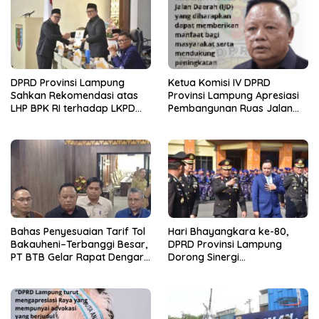
DPRD Provinsi Lampung
Ketua Komisi IV DPRD
Sahkan Rekomendasi atas
Provinsi Lampung Apresiasi
LHP BPK RI terhadap LKPD
Pembangunan Ruas Jalan
Pemerintah Provinsi
melalui Program IJD
Lampung Tahun Anggaran
2025
Bahas Penyesuaian Tarif Tol
Hari Bhayangkara ke-80,
Bakauheni–Terbanggi Besar,
DPRD Provinsi Lampung
PT BTB Gelar Rapat Dengar
Dorong Sinergi
Pendapat Bareng DPRD
Kelembagaan dengan Polri
Lampung