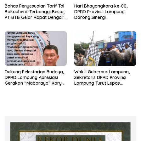
Bahas Penyesuaian Tarif Tol
Hari Bhayangkara ke-80,
Bakauheni–Terbanggi Besar,
DPRD Provinsi Lampung
PT BTB Gelar Rapat Dengar
Dorong Sinergi
Pendapat Bareng DPRD
Kelembagaan dengan Polri
Lampung
Dukung Pelestarian Budaya,
Wakili Gubernur Lampung,
DPRD Lampung Apresiasi
Sekretaris DPRD Provinsi
Gerakan “Mabaraya” Karya
Lampung Turut Lepas
Raya
Peserta Jalan Sehat HUT
Kota Bandar Lampung