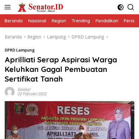
Langsung
ke
konten
Beranda
Nasional
Region
Trending
Pendidikan
Perseps
Beranda
Region
Lampung
DPRD Lampung
DPRD Lampung
Aprilliati Serap Aspirasi Warga
Keluhkan Gagal Pembuatan
Sertifikat Tanah
Senator
22 Februari 2022