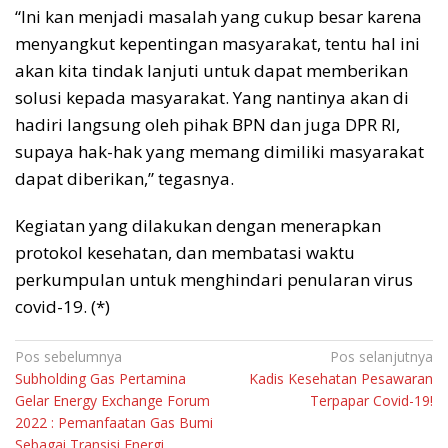
“Ini kan menjadi masalah yang cukup besar karena
menyangkut kepentingan masyarakat, tentu hal ini
akan kita tindak lanjuti untuk dapat memberikan
solusi kepada masyarakat. Yang nantinya akan di
hadiri langsung oleh pihak BPN dan juga DPR RI,
supaya hak-hak yang memang dimiliki masyarakat
dapat diberikan,” tegasnya.
Kegiatan yang dilakukan dengan menerapkan
protokol kesehatan, dan membatasi waktu
perkumpulan untuk menghindari penularan virus
covid-19. (*)
Navigasi
Pos sebelumnya
Pos selanjutnya
Subholding Gas Pertamina
Kadis Kesehatan Pesawaran
pos
Gelar Energy Exchange Forum
Terpapar Covid-19!
2022 : Pemanfaatan Gas Bumi
Sebagai Transisi Energi