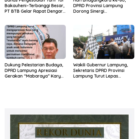
Bakauheni–Terbanggi Besar,
DPRD Provinsi Lampung
PT BTB Gelar Rapat Dengar
Dorong Sinergi
Pendapat Bareng DPRD
Kelembagaan dengan Polri
Lampung
Dukung Pelestarian Budaya,
Wakili Gubernur Lampung,
DPRD Lampung Apresiasi
Sekretaris DPRD Provinsi
Gerakan “Mabaraya” Karya
Lampung Turut Lepas
Raya
Peserta Jalan Sehat HUT
Kota Bandar Lampung