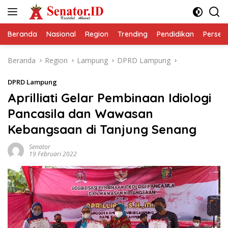
Langsung
ke
konten
Beranda
Nasional
Region
Trending
Pendidikan
Perseps
Beranda
Region
Lampung
DPRD Lampung
DPRD Lampung
Aprilliati Gelar Pembinaan Idiologi
Pancasila dan Wawasan
Kebangsaan di Tanjung Senang
Senator
19 Februari 2022