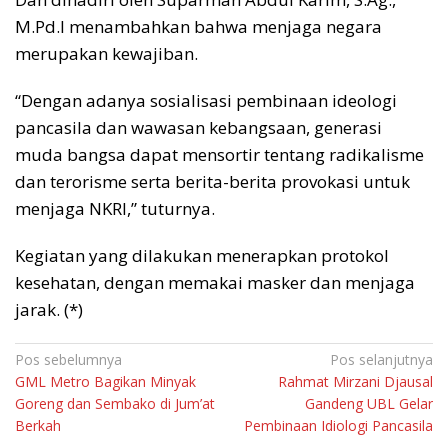
M.Pd.I menambahkan bahwa menjaga negara
merupakan kewajiban.
“Dengan adanya sosialisasi pembinaan ideologi
pancasila dan wawasan kebangsaan, generasi
muda bangsa dapat mensortir tentang radikalisme
dan terorisme serta berita-berita provokasi untuk
menjaga NKRI,” tuturnya.
Kegiatan yang dilakukan menerapkan protokol
kesehatan, dengan memakai masker dan menjaga
jarak. (*)
Navigasi
Pos sebelumnya
Pos selanjutnya
GML Metro Bagikan Minyak
Rahmat Mirzani Djausal
pos
Goreng dan Sembako di Jum’at
Gandeng UBL Gelar
Berkah
Pembinaan Idiologi Pancasila