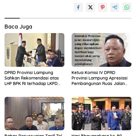
Baca Juga
DPRD Provinsi Lampung
Ketua Komisi IV DPRD
Sahkan Rekomendasi atas
Provinsi Lampung Apresiasi
LHP BPK RI terhadap LKPD
Pembangunan Ruas Jalan
Pemerintah Provinsi
melalui Program IJD
Lampung Tahun Anggaran
2025
Bahas Penyesuaian Tarif Tol
Hari Bhayangkara ke-80,