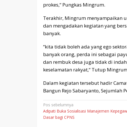
prokes,“ Pungkas Mingrum.
Terakhir, Mingrum menyampaikan un
dan mengadakan kegiatan yang ber
banyak.
“kita tidak boleh ada yang ego sekt
banyak orang, perda ini sebagai pa
dan rembuk desa juga tidak di indah
keselamatan rakyat,“ Tutup Mingrum
Dalam kegiatan tersebut hadir Camat
Bangun Rejo Sabaryanto, Sejumlah Pe
Navigasi
Pos sebelumnya
Adipati Buka Sosialisasi Manajemen Kepegaw
pos
Dasar bagi CPNS