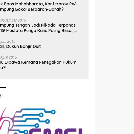
k Epos Mahabharata, Konferprov PWI
ampung Bakal Berdarah-Darah?
 November 2015
mpung Tengah Jadi Pilkada Terpanas
15! Mustafa Punya Kans Paling Besar,
nadi Jadi Kuda Hitam
 Juni 2015
h, Dukun Banjir Duit
 April 2015
au Dibawa Kemana Penegakan Hukum
ta?!
I