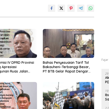
Fajar
misi IV DPRD Provinsi
Bahas Penyesuaian Tarif Tol
 Apresiasi
Bakauheni–Terbanggi Besar,
unan Ruas Jalan
PT BTB Gelar Rapat Dengar
29
Program IJD
Pendapat Bareng DPRD
Ak
Lampung
PD
19
Ib
Sa
2 