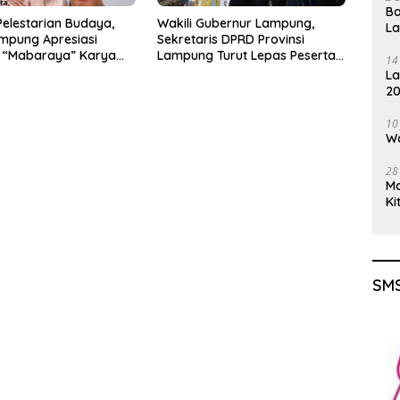
Ba
elestarian Budaya,
Wakili Gubernur Lampung,
L
mpung Apresiasi
Sekretaris DPRD Provinsi
 “Mabaraya” Karya
Lampung Turut Lepas Peserta
14
Jalan Sehat HUT Kota Bandar
La
Lampung
20
Gu
10
Wa
28
M
Ki
SMS