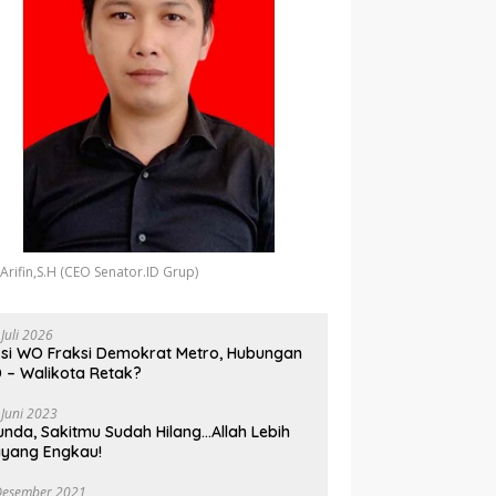
 Arifin,S.H (CEO Senator.ID Grup)
 Juli 2026
si WO Fraksi Demokrat Metro, Hubungan
 – Walikota Retak?
 Juni 2023
unda, Sakitmu Sudah Hilang…Allah Lebih
yang Engkau!
Desember 2021