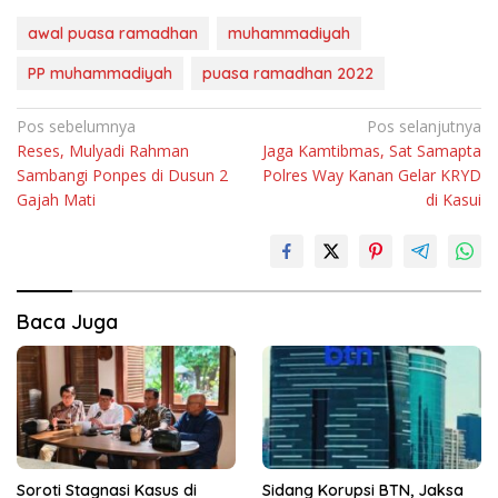
awal puasa ramadhan
muhammadiyah
PP muhammadiyah
puasa ramadhan 2022
Navigasi
Pos sebelumnya
Pos selanjutnya
Reses, Mulyadi Rahman
Jaga Kamtibmas, Sat Samapta
pos
Sambangi Ponpes di Dusun 2
Polres Way Kanan Gelar KRYD
Gajah Mati
di Kasui
Baca Juga
Soroti Stagnasi Kasus di
Sidang Korupsi BTN, Jaksa