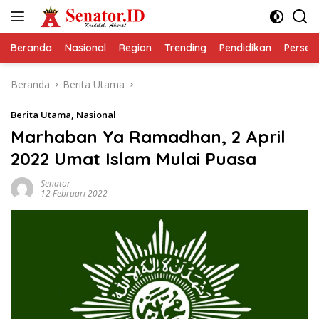
Langsung
ke
konten
Beranda
Nasional
Region
Trending
Pendidikan
Perseps
Beranda
Berita Utama
Berita Utama
,
Nasional
Marhaban Ya Ramadhan, 2 April
2022 Umat Islam Mulai Puasa
Senator
12 Februari 2022