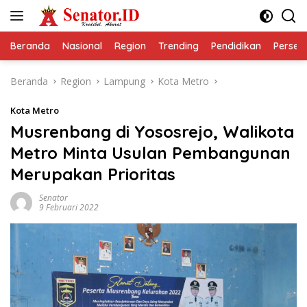
Langsung
ke
konten
Beranda
Nasional
Region
Trending
Pendidikan
Perseps
Beranda
Region
Lampung
Kota Metro
Kota Metro
Musrenbang di Yososrejo, Walikota
Metro Minta Usulan Pembangunan
Merupakan Prioritas
Senator
9 Februari 2022