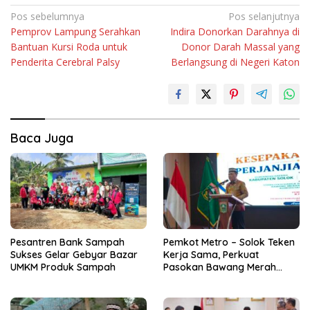
Navigasi
Pos sebelumnya
Pos selanjutnya
Pemprov Lampung Serahkan
Indira Donorkan Darahnya di
pos
Bantuan Kursi Roda untuk
Donor Darah Massal yang
Penderita Cerebral Palsy
Berlangsung di Negeri Katon
Baca Juga
Pesantren Bank Sampah
Pemkot Metro – Solok Teken
Sukses Gelar Gebyar Bazar
Kerja Sama, Perkuat
UMKM Produk Sampah
Pasokan Bawang Merah
untuk Kendalikan Inflasi