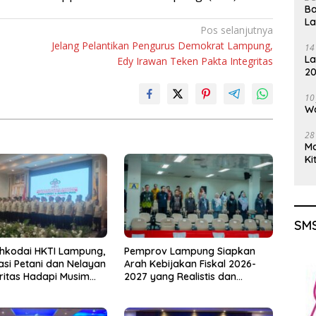
Ba
L
Pos selanjutnya
Jelang Pelantikan Pengurus Demokrat Lampung,
14
La
Edy Irawan Teken Pakta Integritas
20
Gu
10
Wa
28
M
Ki
SMS
hkodai HKTI Lampung,
Pemprov Lampung Siapkan
asi Petani dan Nelayan
Arah Kebijakan Fiskal 2026-
oritas Hadapi Musim
2027 yang Realistis dan
u
Berkelanjutan