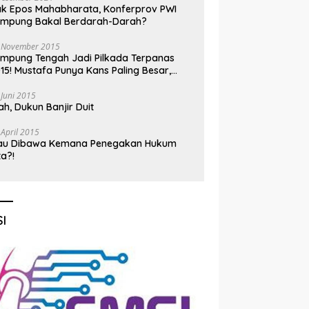
k Epos Mahabharata, Konferprov PWI
ampung Bakal Berdarah-Darah?
 November 2015
mpung Tengah Jadi Pilkada Terpanas
15! Mustafa Punya Kans Paling Besar,
nadi Jadi Kuda Hitam
 Juni 2015
h, Dukun Banjir Duit
 April 2015
au Dibawa Kemana Penegakan Hukum
ta?!
I