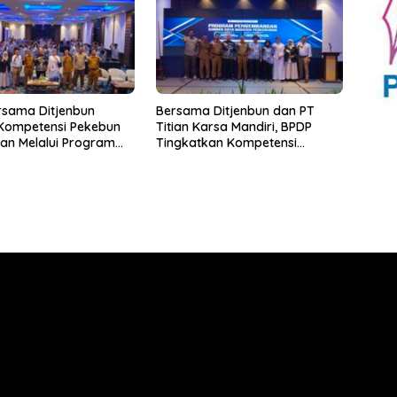
rsama Ditjenbun
Bersama Ditjenbun dan PT
 Kompetensi Pekebun
Titian Karsa Mandiri, BPDP
an Melalui Program
Tingkatkan Kompetensi
kebunan 2026
Pekebun Way Kanan Lewat
PT Titian Karsa
Program SDM Perkebunan
2026