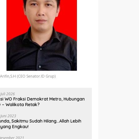
 Arifin,S.H (CEO Senator.ID Grup)
 Juli 2026
si WO Fraksi Demokrat Metro, Hubungan
 – Walikota Retak?
 Juni 2023
unda, Sakitmu Sudah Hilang…Allah Lebih
yang Engkau!
Desember 2021