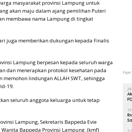
warga masyarakat provinsi Lampung untuk
ng akan maju dalam ajang pemilihan Puteri
akan membawa nama Lampung di tingkat
ari juga memberikan dukungan kepada Finalis
Provinsi Lampung berpesan kepada seluruh warga
an dan menerapkan protokol kesehatan pada
Fajar
 dan memohon lindungan ALLAH SWT, sehingga
id-19.
29
Ak
PD
atkan seluruh anggota keluarga untuk tetap
19
Ib
Sa
ovinsi Lampung, Sekretaris Bappeda Evie
 Wanita Bappeda Provinsi Lampung. (kmf)
2 