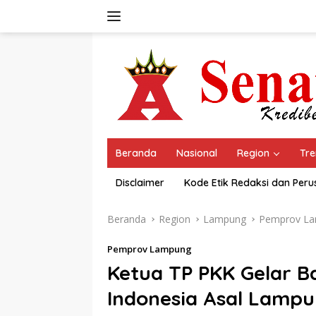
Langsung
ke
konten
Beranda
Nasional
Region
Tre
Disclaimer
Kode Etik Redaksi dan Per
Beranda
Region
Lampung
Pemprov L
Pemprov Lampung
Ketua TP PKK Gelar Ba
Indonesia Asal Lamp