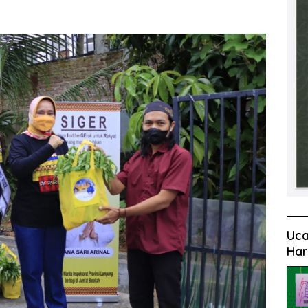
Uca
Har