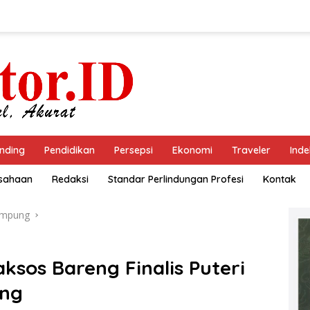
nding
Pendidikan
Persepsi
Ekonomi
Traveler
Inde
usahaan
Redaksi
Standar Perlindungan Profesi
Kontak
ampung
ksos Bareng Finalis Puteri
ung