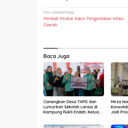
Navigasi
Pos sebelumnya
Pemkab Pesibar Rakor Pengendalian Inflasi
pos
Daerah
Baca Juga
Canangkan Desa TAPIS dan
Mirza Na
Luncurkan Sekolah Lansia di
Konsolid
Kampung Rukti Endah, Ketua
Jadi Pri
TP PKK Lampung Dorong
Kemara
Pembangunan SDM Dimulai
dari Desa