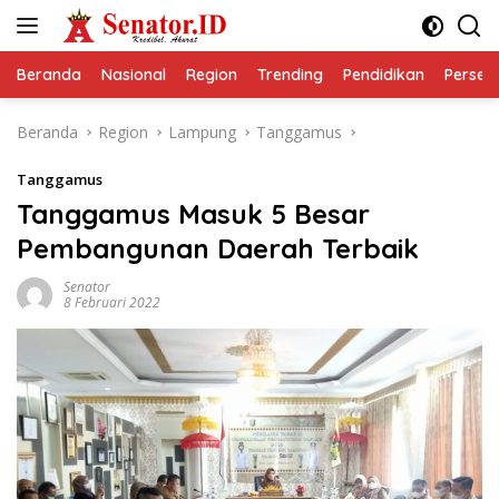
Langsung
ke
konten
Beranda
Nasional
Region
Trending
Pendidikan
Perseps
Beranda
Region
Lampung
Tanggamus
Tanggamus
Tanggamus Masuk 5 Besar
Pembangunan Daerah Terbaik
Senator
8 Februari 2022