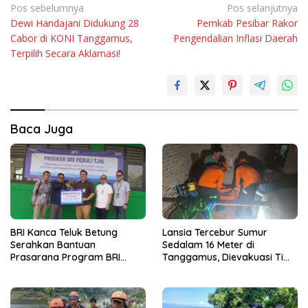
Navigasi
Pos sebelumnya
Pos selanjutnya
Dewi Handajani Didukung 28
Pemkab Pesibar Rakor
pos
Cabor di KONI Tanggamus,
Pengendalian Inflasi Daerah
Terpilih Secara Aklamasi!
Baca Juga
BRI Kanca Teluk Betung
Lansia Tercebur Sumur
Serahkan Bantuan
Sedalam 16 Meter di
Prasarana Program BRI
Tanggamus, Dievakuasi Tim
Peduli kepada Sekolah
SAR dalam Kondisi Meninggal
Qur’an Nusantara Yayasan
Dunia
LAZDAI