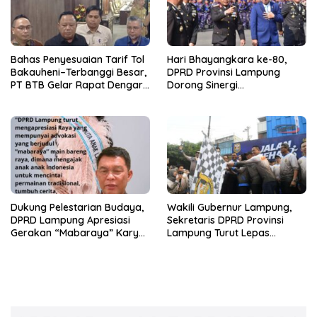
Bahas Penyesuaian Tarif Tol
Hari Bhayangkara ke-80,
Bakauheni–Terbanggi Besar,
DPRD Provinsi Lampung
PT BTB Gelar Rapat Dengar
Dorong Sinergi
Pendapat Bareng DPRD
Kelembagaan dengan Polri
Lampung
Dukung Pelestarian Budaya,
Wakili Gubernur Lampung,
DPRD Lampung Apresiasi
Sekretaris DPRD Provinsi
Gerakan “Mabaraya” Karya
Lampung Turut Lepas
Raya
Peserta Jalan Sehat HUT
Kota Bandar Lampung