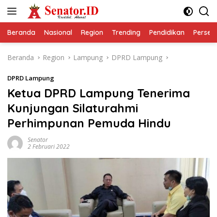
Langsung
ke
konten
Beranda
Nasional
Region
Trending
Pendidikan
Perseps
Beranda
Region
Lampung
DPRD Lampung
DPRD Lampung
Ketua DPRD Lampung Tenerima
Kunjungan Silaturahmi
Perhimpunan Pemuda Hindu
Senator
2 Februari 2022