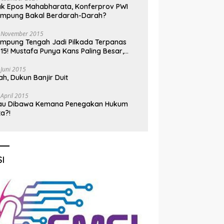
k Epos Mahabharata, Konferprov PWI
ampung Bakal Berdarah-Darah?
 November 2015
mpung Tengah Jadi Pilkada Terpanas
15! Mustafa Punya Kans Paling Besar,
nadi Jadi Kuda Hitam
 Juni 2015
h, Dukun Banjir Duit
 April 2015
au Dibawa Kemana Penegakan Hukum
ta?!
I