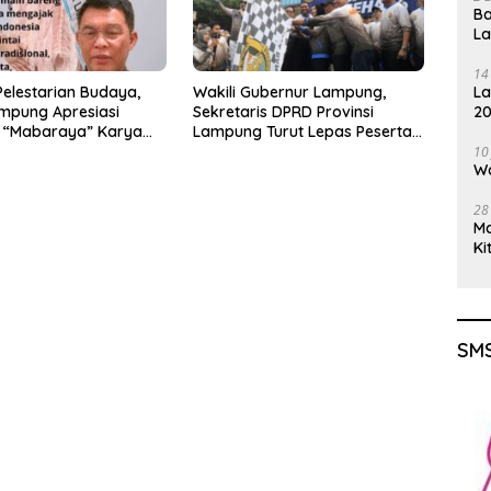
Ba
L
14
elestarian Budaya,
Wakili Gubernur Lampung,
La
mpung Apresiasi
Sekretaris DPRD Provinsi
20
 “Mabaraya” Karya
Lampung Turut Lepas Peserta
Gu
Jalan Sehat HUT Kota Bandar
10
Wa
Lampung
28
M
Ki
SMS