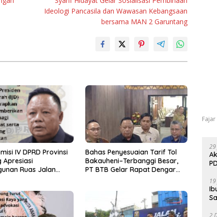
engan
Syarif Hidayat Gelar Sosialisasi Pembinaan
Ideologi Pancasila dan Wawasan Kebangsaan
bersama MAN 2 Garuntang
Fajar
29
misi IV DPRD Provinsi
Bahas Penyesuaian Tarif Tol
Ak
 Apresiasi
Bakauheni–Terbanggi Besar,
PD
unan Ruas Jalan
PT BTB Gelar Rapat Dengar
Program IJD
Pendapat Bareng DPRD
19
Lampung
Ib
Sa
2 