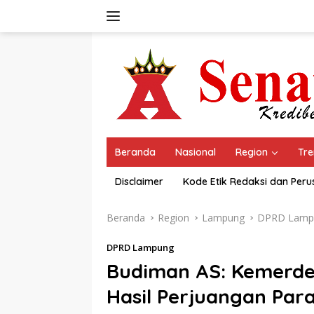
Langsung
ke
konten
Beranda
Nasional
Region
Tre
Disclaimer
Kode Etik Redaksi dan Per
Beranda
Region
Lampung
DPRD Lamp
DPRD Lampung
Budiman AS: Kemerde
Hasil Perjuangan Par