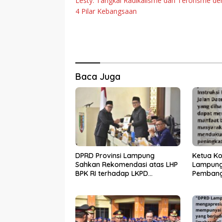
Lesty: Tangkal Radikalisme dan Terorisme d
pos
4 Pilar Kebangsaan
Baca Juga
DPRD Provinsi Lampung
Ketua Ko
Sahkan Rekomendasi atas LHP
Lampung
BPK RI terhadap LKPD
Pembang
Pemerintah Provinsi Lampung
melalui 
Tahun Anggaran 2025