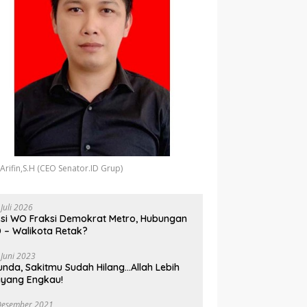
 Arifin,S.H (CEO Senator.ID Grup)
 Juli 2026
si WO Fraksi Demokrat Metro, Hubungan
 – Walikota Retak?
 Juni 2023
unda, Sakitmu Sudah Hilang…Allah Lebih
yang Engkau!
Desember 2021