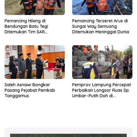
Pemancing Hilang di
Pemancing Terseret Arus di
Bendungan Batu Tegi
Sungai Way Semuong
Ditemukan Tim SAR
Ditemukan Meninggal Dunia
Gabungan Meninggal Dunia
Saleh Asnawi Bongkar
Pemprov Lampung Percepat
Pasang Pejabat Pemkab
Perbaikan Longsor Ruas Sp.
Tanggamus
Umbar–Putih Doh di
Kabupaten Tanggamus