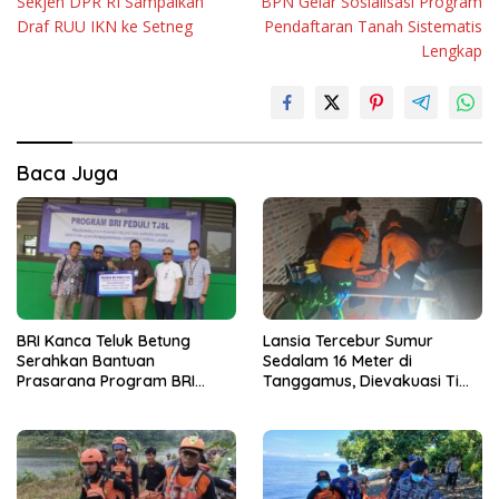
Sekjen DPR RI Sampaikan
BPN Gelar Sosialisasi Program
pos
Draf RUU IKN ke Setneg
Pendaftaran Tanah Sistematis
Lengkap
Baca Juga
BRI Kanca Teluk Betung
Lansia Tercebur Sumur
Serahkan Bantuan
Sedalam 16 Meter di
Prasarana Program BRI
Tanggamus, Dievakuasi Tim
Peduli kepada Sekolah
SAR dalam Kondisi Meninggal
Qur’an Nusantara Yayasan
Dunia
LAZDAI