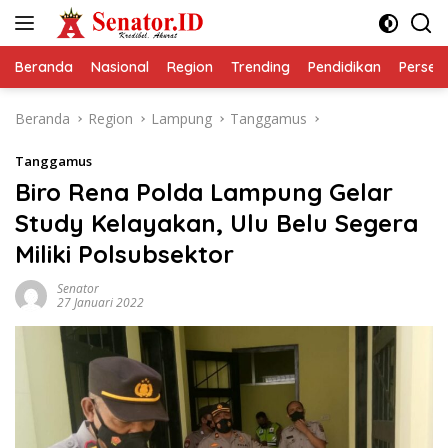
Langsung
ke
konten
Beranda
Nasional
Region
Trending
Pendidikan
Perseps
Beranda
Region
Lampung
Tanggamus
Tanggamus
Biro Rena Polda Lampung Gelar
Study Kelayakan, Ulu Belu Segera
Miliki Polsubsektor
Senator
27 Januari 2022