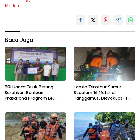
Modern!
Baca Juga
BRI Kanca Teluk Betung
Lansia Tercebur Sumur
Serahkan Bantuan
Sedalam 16 Meter di
Prasarana Program BRI
Tanggamus, Dievakuasi Tim
Peduli kepada Sekolah
SAR dalam Kondisi Meninggal
Qur’an Nusantara Yayasan
Dunia
LAZDAI