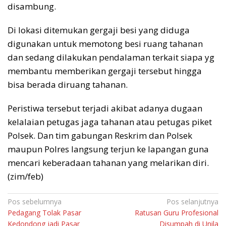
disambung.
Di lokasi ditemukan gergaji besi yang diduga
digunakan untuk memotong besi ruang tahanan
dan sedang dilakukan pendalaman terkait siapa yg
membantu memberikan gergaji tersebut hingga
bisa berada diruang tahanan.
Peristiwa tersebut terjadi akibat adanya dugaan
kelalaian petugas jaga tahanan atau petugas piket
Polsek. Dan tim gabungan Reskrim dan Polsek
maupun Polres langsung terjun ke lapangan guna
mencari keberadaan tahanan yang melarikan diri.
(zim/feb)
Navigasi
Pos sebelumnya
Pos selanjutnya
Pedagang Tolak Pasar
Ratusan Guru Profesional
pos
Kedondong jadi Pasar
Disumpah di Unila