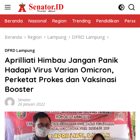
Langsung
ke
konten
Beranda
Nasional
Region
Trending
Pendidikan
Perseps
Beranda
Region
Lampung
DPRD Lampung
DPRD Lampung
Aprilliati Himbau Jangan Panik
Hadapi Virus Varian Omicron,
Perketat Prokes dan Vaksinasi
Booster
Senator
26 Januari 2022