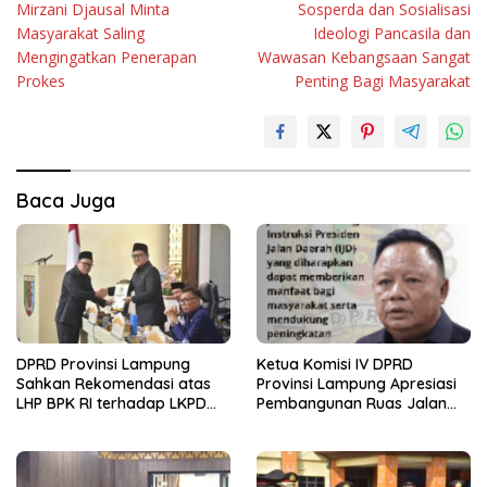
Mirzani Djausal Minta
Sosperda dan Sosialisasi
pos
Masyarakat Saling
Ideologi Pancasila dan
Mengingatkan Penerapan
Wawasan Kebangsaan Sangat
Prokes
Penting Bagi Masyarakat
Baca Juga
DPRD Provinsi Lampung
Ketua Komisi IV DPRD
Sahkan Rekomendasi atas
Provinsi Lampung Apresiasi
LHP BPK RI terhadap LKPD
Pembangunan Ruas Jalan
Pemerintah Provinsi
melalui Program IJD
Lampung Tahun Anggaran
2025