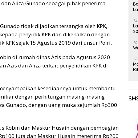
s dan Aliza Gunado sebagai pihak penerima
Ba
L
14
 Gunado tidak dijadikan tersangka oleh KPK,
La
20
epada penyidik KPK dan dikenalkan dengan
Gu
k KPK sejak 15 Agustus 2019 dari unsur Polri.
10
Wa
Robin di rumah dinas Azis pada Agustus 2020
28
M
 Azis dan Aliza terkait penyelidikan KPK di
Ki
 menyampaikan kesediaannya untuk membantu
miliar dengan perhitungan masing-masing
SMS
Aliza Gunado, dengan uang muka sejumlah Rp300
nus Robin dan Maskur Husain dengan pembagian
Rp100 juta dan Maskur Husain menerima Rp200