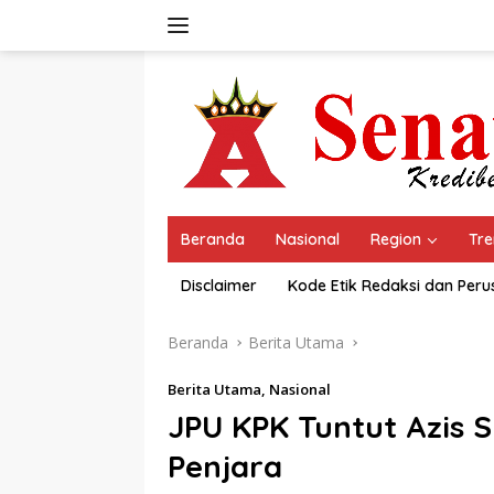
Langsung
ke
konten
Beranda
Nasional
Region
Tre
Disclaimer
Kode Etik Redaksi dan Per
Beranda
Berita Utama
Berita Utama
,
Nasional
JPU KPK Tuntut Azis 
Penjara