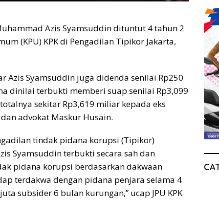
 Muhammad Azis Syamsuddin dituntut 4 tahun 2
mum (KPU) KPK di Pengadilan Tipikor Jakarta,
ar Azis Syamsuddin juga didenda senilai Rp250
a dinilai terbukti memberi suap senilai Rp3,099
 totalnya sekitar Rp3,619 miliar kepada eks
u dan advokat Maskur Husain.
adilan tindak pidana korupsi (Tipikor)
s Syamsuddin terbukti secara sah dan
dak pidana korupsi berdasarkan dakwaan
CA
dap terdakwa dengan pidana penjara selama 4
juta subsider 6 bulan kurungan,” ucap JPU KPK