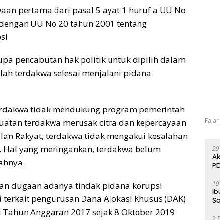
aan pertama dari pasal 5 ayat 1 huruf a UU No
dengan UU No 20 tahun 2001 tentang
si
a pencabutan hak politik untuk dipilih dalam
elah terdakwa selesai menjalani pidana
erdakwa tidak mendukung program pemerintah
Fajar
uatan terdakwa merusak citra dan kepercayaan
an Rakyat, terdakwa tidak mengakui kesalahan
n. Hal yang meringankan, terdakwa belum
29
Ak
ahnya.
PD
19
kan dugaan adanya tindak pidana korupsi
Ib
 terkait pengurusan Dana Alokasi Khusus (DAK)
Sa
Tahun Anggaran 2017 sejak 8 Oktober 2019
2 