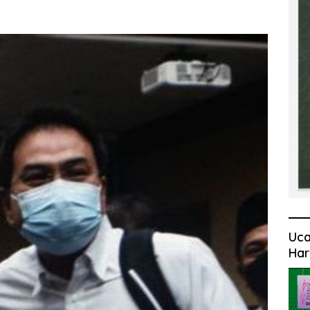
Uca
Har