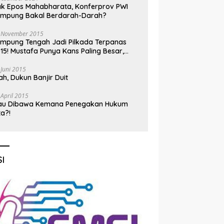
k Epos Mahabharata, Konferprov PWI
ampung Bakal Berdarah-Darah?
 November 2015
mpung Tengah Jadi Pilkada Terpanas
15! Mustafa Punya Kans Paling Besar,
nadi Jadi Kuda Hitam
 Juni 2015
h, Dukun Banjir Duit
 April 2015
au Dibawa Kemana Penegakan Hukum
ta?!
I