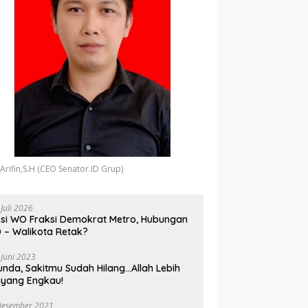
 Arifin,S.H (CEO Senator.ID Grup)
 Juli 2026
si WO Fraksi Demokrat Metro, Hubungan
 – Walikota Retak?
 Juni 2023
unda, Sakitmu Sudah Hilang…Allah Lebih
yang Engkau!
Desember 2021