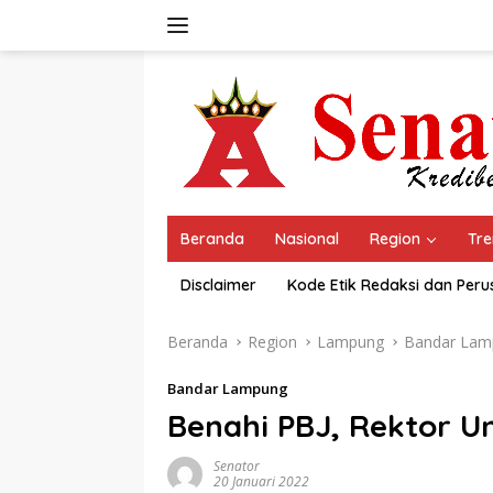
Langsung
ke
konten
Beranda
Nasional
Region
Tre
Disclaimer
Kode Etik Redaksi dan Per
Beranda
Region
Lampung
Bandar Lam
Bandar Lampung
Benahi PBJ, Rektor U
Senator
20 Januari 2022