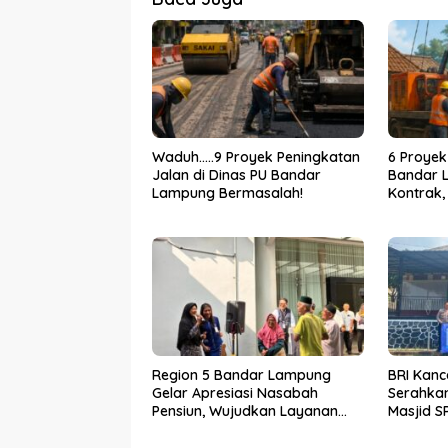
Waduh…..9 Proyek Peningkatan
6 Proyek
Jalan di Dinas PU Bandar
Bandar 
Lampung Bermasalah!
Kontrak,
Bertinda
Region 5 Bandar Lampung
BRI Kanc
Gelar Apresiasi Nasabah
Serahkan
Pensiun, Wujudkan Layanan
Masjid S
Prima bagi Purnabakti
Wujud N
terhada