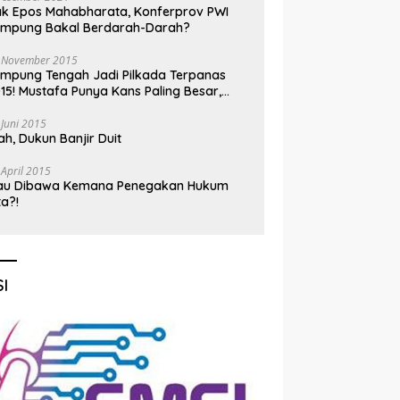
k Epos Mahabharata, Konferprov PWI
ampung Bakal Berdarah-Darah?
 November 2015
mpung Tengah Jadi Pilkada Terpanas
15! Mustafa Punya Kans Paling Besar,
nadi Jadi Kuda Hitam
 Juni 2015
h, Dukun Banjir Duit
 April 2015
au Dibawa Kemana Penegakan Hukum
ta?!
I