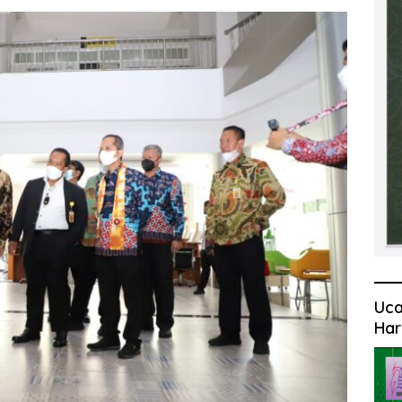
Uca
Har