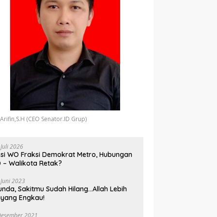
 Arifin,S.H (CEO Senator.ID Grup)
 Juli 2026
si WO Fraksi Demokrat Metro, Hubungan
 – Walikota Retak?
 Juni 2023
unda, Sakitmu Sudah Hilang…Allah Lebih
yang Engkau!
Desember 2021