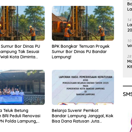
Ba
L
14
La
20
Gu
10
Wa
 Sumur Bor Dinas PU
BPK Bongkar Temuan Proyek
Lampung Tak Sesuai
Sumur Bor Dinas PU Bandar
28
 Wali Kota Diminta
Lampung!
M
k!
Ki
SMS
a Teluk Betung
Belanja Suvenir Pemkot
 BRI Peduli Renovasi
Bandar Lampung Janggal, Kok
PN Polda Lampung,
Bisa Dana Ratusan Juta
yata Dukungan
Dikembalikan ke PPTK!
p Sarana Ibadah