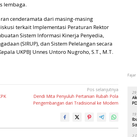
s lembaga.
aran cenderamata dari masing-masing
iskusi terkait Implementasi Peraturan Rektor
buatan Sistem Informasi Kinerja Penyedia,
adaan (SIRUP), dan Sistem Pelelangan secara
Kepala UKPBJ Unnes Untoro Nugroho, S.T., M.T.
Fajar
Pos selanjutnya
29
KPK
Dendi Mita Penyuluh Pertanian Rubah Pola
Ak
Pengembangan dari Tradisional ke Modern
PD
19
Ib
Sa
2 