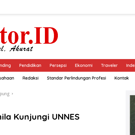
nding
Pendidikan
Persepsi
Ekonomi
Traveler
Inde
usahaan
Redaksi
Standar Perlindungan Profesi
Kontak
pung
nila Kunjungi UNNES