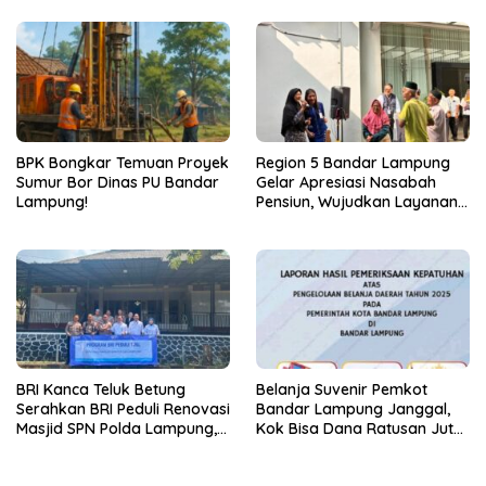
Pembangunan SDM Dimulai
dari Desa
BPK Bongkar Temuan Proyek
Region 5 Bandar Lampung
Sumur Bor Dinas PU Bandar
Gelar Apresiasi Nasabah
Lampung!
Pensiun, Wujudkan Layanan
Prima bagi Purnabakti
BRI Kanca Teluk Betung
Belanja Suvenir Pemkot
Serahkan BRI Peduli Renovasi
Bandar Lampung Janggal,
Masjid SPN Polda Lampung,
Kok Bisa Dana Ratusan Juta
Wujud Nyata Dukungan
Dikembalikan ke PPTK!
terhadap Sarana Ibadah