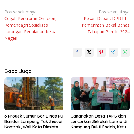
Navigasi
Pos sebelumnya
Pos selanjutnya
Cegah Penularan Omicron,
Pekan Depan, DPR RI –
pos
Kemendagri Sosialisasi
Pemerintah Bakal Bahas
Larangan Perjalanan Keluar
Tahapan Pemilu 2024
Negeri
Baca Juga
6 Proyek Sumur Bor Dinas PU
Canangkan Desa TAPIS dan
Bandar Lampung Tak Sesuai
Luncurkan Sekolah Lansia di
Kontrak, Wali Kota Diminta
Kampung Rukti Endah, Ketua
Bertindak!
TP PKK Lampung Dorong