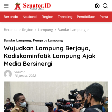
Langsung
ke
konten
Beranda
Nasional
Region
Trending
Pendidikan
Perseps
Beranda
Region
Lampung
Bandar Lampung
Bandar Lampung
,
Pemprov Lampung
Wujudkan Lampung Berjaya,
Kadiskominfotik Lampung Ajak
Media Bersinergi
Senator
18 Januari 2022