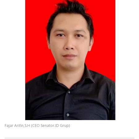
Fajar Arifin,S.H (CEO Senator.ID Grup)