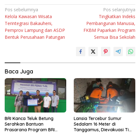
Navigasi
Pos sebelumnya
Pos selanjutnya
Kelola Kawasan Wisata
Tingkatkan Indeks
pos
Terintegrasi Bakauheni,
Pembangunan Manusia,
Pemprov Lampung dan ASDP
FKBM Paparkan Program
Bentuk Perusahaan Patungan
Semua Bisa Sekolah
Baca Juga
BRI Kanca Teluk Betung
Lansia Tercebur Sumur
Serahkan Bantuan
Sedalam 16 Meter di
Prasarana Program BRI
Tanggamus, Dievakuasi Tim
Peduli kepada Sekolah
SAR dalam Kondisi Meninggal