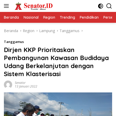
Langsung
ke
konten
Beranda
Nasional
Region
Trending
Pendidikan
Perseps
Beranda
Region
Lampung
Tanggamus
Tanggamus
Dirjen KKP Prioritaskan
Pembangunan Kawasan Budidaya
Udang Berkelanjutan dengan
Sistem Klasterisasi
Senator
13 Januari 2022