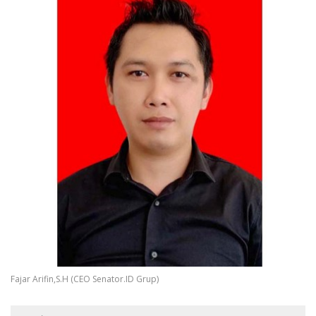
Fajar Arifin,S.H (CEO Senator.ID Grup)