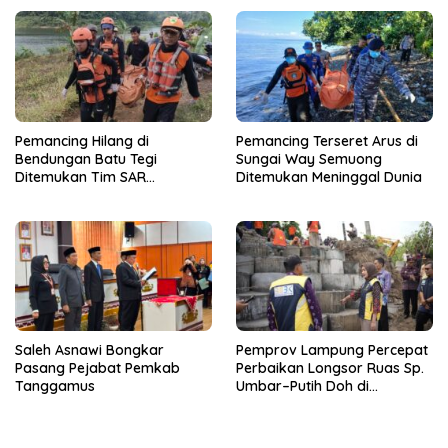
Qur’an Nusantara Yayasan
Dunia
LAZDAI
Pemancing Hilang di
Pemancing Terseret Arus di
Bendungan Batu Tegi
Sungai Way Semuong
Ditemukan Tim SAR
Ditemukan Meninggal Dunia
Gabungan Meninggal Dunia
Saleh Asnawi Bongkar
Pemprov Lampung Percepat
Pasang Pejabat Pemkab
Perbaikan Longsor Ruas Sp.
Tanggamus
Umbar–Putih Doh di
Kabupaten Tanggamus