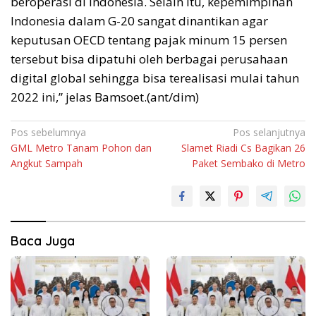
beroperasi di Indonesia. Selain itu, kepemimpinan
Indonesia dalam G-20 sangat dinantikan agar
keputusan OECD tentang pajak minum 15 persen
tersebut bisa dipatuhi oleh berbagai perusahaan
digital global sehingga bisa terealisasi mulai tahun
2022 ini,” jelas Bamsoet.(ant/dim)
Navigasi
Pos sebelumnya
Pos selanjutnya
GML Metro Tanam Pohon dan
Slamet Riadi Cs Bagikan 26
pos
Angkut Sampah
Paket Sembako di Metro
Baca Juga