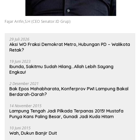
Fajar Arifin,S.H (CEO Senator.ID Grup)
29 Juli 2026
Aksi WO Fraksi Demokrat Metro, Hubungan PD – Walikota
Retak?
19 Juni 2023
Ibunda, Sakitmu Sudah Hilang…Allah Lebih Sayang
Engkau!
2 Desember 2021
Bak Epos Mahabharata, Konferprov PWI Lampung Bakal
Berdarah-Darah?
14 November 2015
Lampung Tengah Jadi Pilkada Terpanas 2015! Mustafa
Punya Kans Paling Besar, Gunadi Jadi Kuda Hitam
10 Juni 2015
Wah, Dukun Banjir Duit