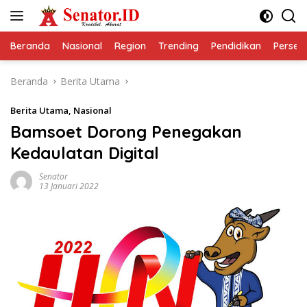
Langsung
ke
konten
Beranda
Nasional
Region
Trending
Pendidikan
Perseps
Beranda
Berita Utama
Berita Utama
,
Nasional
Bamsoet Dorong Penegakan
Kedaulatan Digital
Senator
13 Januari 2022