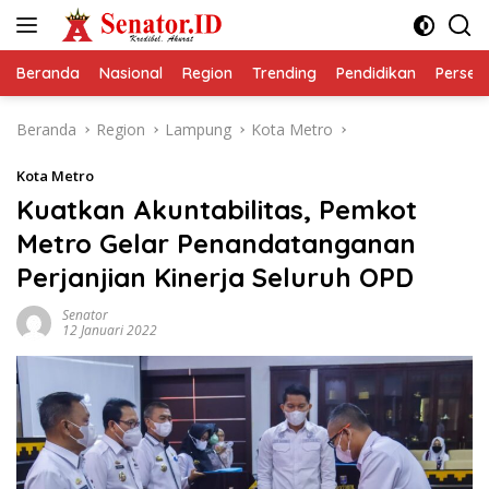
Langsung
ke
konten
Beranda
Nasional
Region
Trending
Pendidikan
Perseps
Beranda
Region
Lampung
Kota Metro
Kota Metro
Kuatkan Akuntabilitas, Pemkot
Metro Gelar Penandatanganan
Perjanjian Kinerja Seluruh OPD
Senator
12 Januari 2022