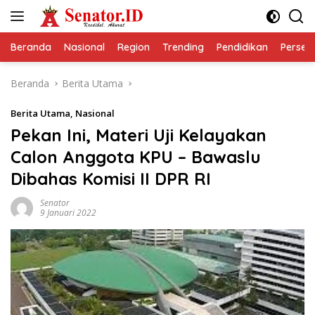
Langsung
ke
konten
Beranda
Nasional
Region
Trending
Pendidikan
Perseps
Beranda
Berita Utama
Berita Utama
,
Nasional
Pekan Ini, Materi Uji Kelayakan
Calon Anggota KPU – Bawaslu
Dibahas Komisi II DPR RI
Senator
9 Januari 2022