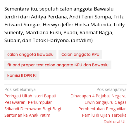
Sementara itu, sepuluh calon anggota Bawaslu
terdiri dari Aditya Perdana, Andi Tenri Sompa, Fritz
Edward Siregar, Herwyn Jefler Hielsa Malonda, Lolly
Suhenty, Mardiana Rusli, Puadi, Rahmat Bagja,
Subair, dan Totok Hariyono. (ant/dim)
calon anggota Bawaslu
Calon anggota KPU
fit and proper test calon anggota KPU dan Bawaslu
komisi II DPR RI
Navigasi
Pos sebelumnya
Pos selanjutnya
Peringati Ultah Isteri Bupati
Dihadapan 4 Pejabat Negara,
pos
Pesawaran, Perkumpulan
Erwin Singajuru Gagas
Srikandi Dermawan Bagi-Bagi
Pembentukan Pengadilan
Santunan ke Anak Yatim
Pemilu di Ujian Terbuka
Doktoral UII