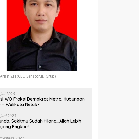
 Arifin,S.H (CEO Senator.ID Grup)
 Juli 2026
si WO Fraksi Demokrat Metro, Hubungan
 – Walikota Retak?
 Juni 2023
unda, Sakitmu Sudah Hilang…Allah Lebih
yang Engkau!
Desember 2021