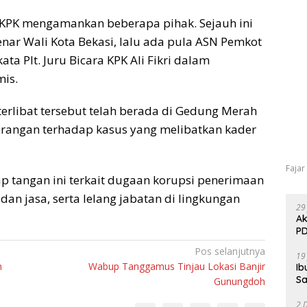
, KPK mengamankan beberapa pihak. Sejauh ini
enar Wali Kota Bekasi, lalu ada pula ASN Pemkot
ta Plt. Juru Bicara KPK Ali Fikri dalam
mis.
erlibat tersebut telah berada di Gedung Merah
terangan terhadap kasus yang melibatkan kader
Fajar
ap tangan ini terkait dugaan korupsi penerimaan
an jasa, serta lelang jabatan di lingkungan
29
Ak
PD
Pos selanjutnya
19
m
Wabup Tanggamus Tinjau Lokasi Banjir
Ib
Sa
Gunungdoh
2 