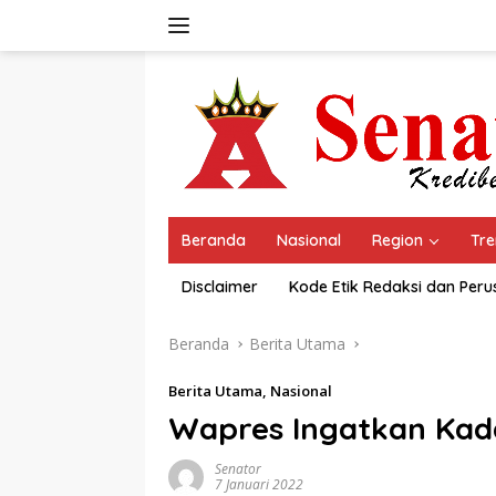
Langsung
ke
konten
Beranda
Nasional
Region
Tre
Disclaimer
Kode Etik Redaksi dan Per
Beranda
Berita Utama
Berita Utama
,
Nasional
Wapres Ingatkan Kada
Senator
7 Januari 2022