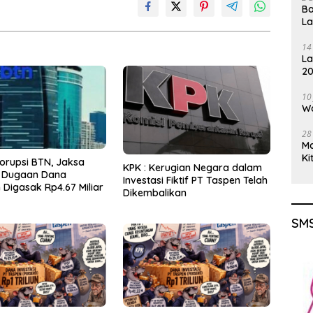
Ba
L
14
La
20
Gu
10
Wa
28
M
Ki
orupsi BTN, Jaksa
KPK : Kerugian Negara dalam
 Dugaan Dana
Investasi Fiktif PT Taspen Telah
Digasak Rp4.67 Miliar
Dikembalikan
SMS