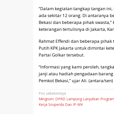
“Dalam kegiatan tangkap tangan ini
ada sekitar 12 orang. Di antaranya b
Bekasi dan beberapa pihak swasta,” ka
keterangan tertulisnya di Jakarta, Ka
Rahmat Effendi dan beberapa pihak t
Putih KPK Jakarta untuk dimintai ke
Partai Golkar tersebut.
“Informasi yang kami peroleh, tangk
janji atau hadiah pengadaan barang d
Pemkot Bekasi,” ujar Ali. (antara/sen)
Navigasi
Pos sebelumnya
Mingrum: DPRD Lampung Lanjutkan Progra
pos
Kerja Sosperda Dan IP-WK