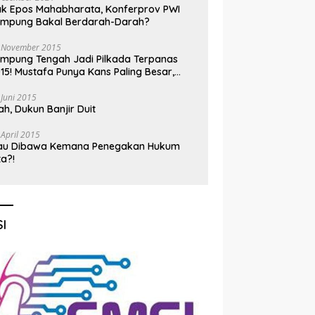
k Epos Mahabharata, Konferprov PWI
ampung Bakal Berdarah-Darah?
 November 2015
mpung Tengah Jadi Pilkada Terpanas
15! Mustafa Punya Kans Paling Besar,
nadi Jadi Kuda Hitam
 Juni 2015
h, Dukun Banjir Duit
 April 2015
au Dibawa Kemana Penegakan Hukum
ta?!
I