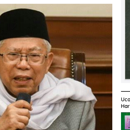
Uca
Har