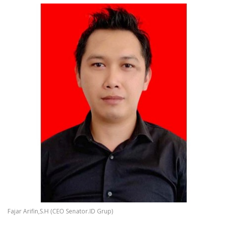
Fajar Arifin,S.H (CEO Senator.ID Grup)