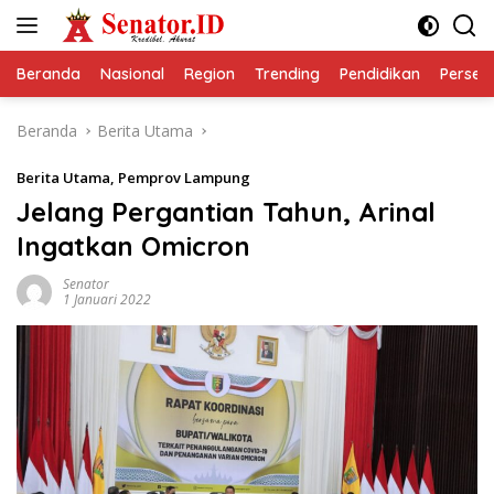
Langsung
ke
konten
Beranda
Nasional
Region
Trending
Pendidikan
Perseps
Beranda
Berita Utama
Berita Utama
,
Pemprov Lampung
Jelang Pergantian Tahun, Arinal
Ingatkan Omicron
Senator
1 Januari 2022