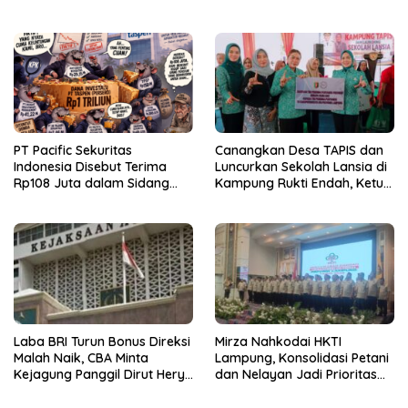
Sekuritas Diperiksa
PT Pacific Sekuritas
Canangkan Desa TAPIS dan
Indonesia Disebut Terima
Luncurkan Sekolah Lansia di
Rp108 Juta dalam Sidang
Kampung Rukti Endah, Ketua
Investasi Fiktif PT Taspen
TP PKK Lampung Dorong
Pembangunan SDM Dimulai
dari Desa
Laba BRI Turun Bonus Direksi
Mirza Nahkodai HKTI
Malah Naik, CBA Minta
Lampung, Konsolidasi Petani
Kejagung Panggil Dirut Hery
dan Nelayan Jadi Prioritas
Gunardi.
Hadapi Musim Kemarau