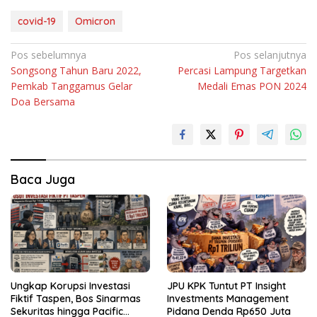
covid-19
Omicron
Navigasi
Pos sebelumnya
Pos selanjutnya
Songsong Tahun Baru 2022,
Percasi Lampung Targetkan
pos
Pemkab Tanggamus Gelar
Medali Emas PON 2024
Doa Bersama
Baca Juga
Ungkap Korupsi Investasi
JPU KPK Tuntut PT Insight
Fiktif Taspen, Bos Sinarmas
Investments Management
Sekuritas hingga Pacific
Pidana Denda Rp650 Juta