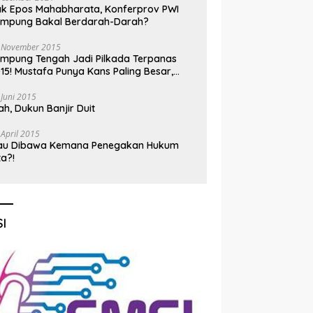
k Epos Mahabharata, Konferprov PWI
ampung Bakal Berdarah-Darah?
 November 2015
mpung Tengah Jadi Pilkada Terpanas
15! Mustafa Punya Kans Paling Besar,
nadi Jadi Kuda Hitam
 Juni 2015
h, Dukun Banjir Duit
 April 2015
au Dibawa Kemana Penegakan Hukum
ta?!
I