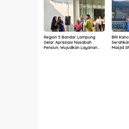
Region 5 Bandar Lampung
BRI Kanc
Gelar Apresiasi Nasabah
Serahkan
Pensiun, Wujudkan Layanan
Masjid S
Prima bagi Purnabakti
Wujud N
terhada