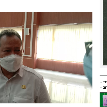
Uca
Har