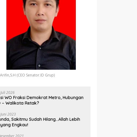
 Arifin,S.H (CEO Senator.ID Grup)
 Juli 2026
si WO Fraksi Demokrat Metro, Hubungan
 – Walikota Retak?
 Juni 2023
unda, Sakitmu Sudah Hilang…Allah Lebih
yang Engkau!
Desember 2021