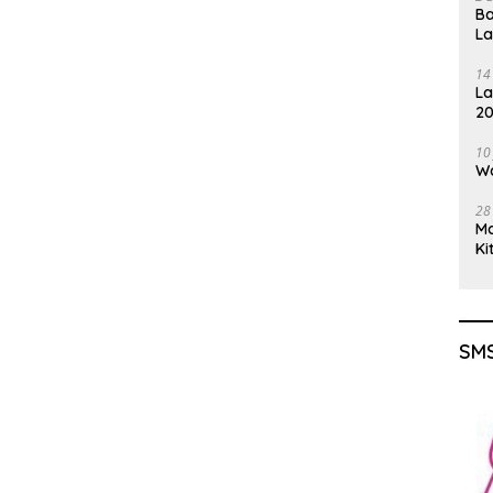
Ba
L
14
La
20
Gu
10
Wa
28
M
Ki
SMS