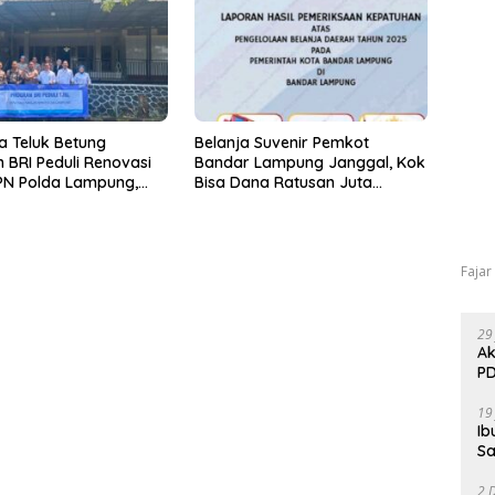
a Teluk Betung
Belanja Suvenir Pemkot
 BRI Peduli Renovasi
Bandar Lampung Janggal, Kok
PN Polda Lampung,
Bisa Dana Ratusan Juta
yata Dukungan
Dikembalikan ke PPTK!
p Sarana Ibadah
Fajar
29
Ak
PD
19
Ib
Sa
2 