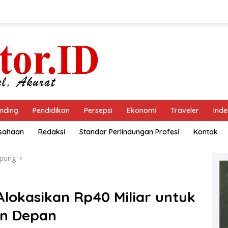
nding
Pendidikan
Persepsi
Ekonomi
Traveler
Inde
usahaan
Redaksi
Standar Perlindungan Profesi
Kontak
pung
okasikan Rp40 Miliar untuk
un Depan