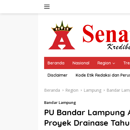
Langsung
ke
konten
Beranda
Nasional
Region
Tre
Disclaimer
Kode Etik Redaksi dan Per
Beranda
Region
Lampung
Bandar Lam
Bandar Lampung
PU Bandar Lampung Al
Proyek Drainase Tah