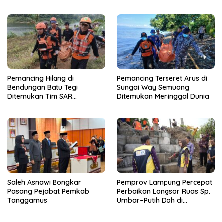
Peduli kepada Sekolah
SAR dalam Kondisi Meninggal
Qur’an Nusantara Yayasan
Dunia
LAZDAI
Pemancing Hilang di
Pemancing Terseret Arus di
Bendungan Batu Tegi
Sungai Way Semuong
Ditemukan Tim SAR
Ditemukan Meninggal Dunia
Gabungan Meninggal Dunia
Saleh Asnawi Bongkar
Pemprov Lampung Percepat
Pasang Pejabat Pemkab
Perbaikan Longsor Ruas Sp.
Tanggamus
Umbar–Putih Doh di
Kabupaten Tanggamus