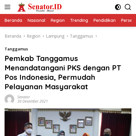
Langsung
ke
konten
Beranda
Nasional
Region
Trending
Pendidikan
Perseps
Beranda
Region
Lampung
Tanggamus
Tanggamus
Pemkab Tanggamus
Menandatangani PKS dengan PT
Pos Indonesia, Permudah
Pelayanan Masyarakat
Senator
30 Desember 2021