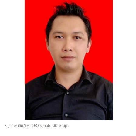
Fajar Arifin,S.H (CEO Senator.ID Grup)