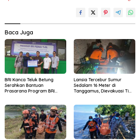
Baca Juga
BRI Kanca Teluk Betung
Lansia Tercebur Sumur
Serahkan Bantuan
Sedalam 16 Meter di
Prasarana Program BRI
Tanggamus, Dievakuasi Tim
Peduli kepada Sekolah
SAR dalam Kondisi Meninggal
Qur’an Nusantara Yayasan
Dunia
LAZDAI