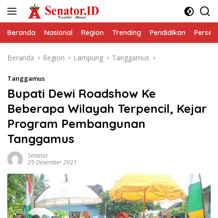
Langsung
ke
konten
Beranda
Nasional
Region
Trending
Pendidikan
Perseps
Beranda
Region
Lampung
Tanggamus
Tanggamus
Bupati Dewi Roadshow Ke
Beberapa Wilayah Terpencil, Kejar
Program Pembangunan
Tanggamus
Senator
29 Desember 2021