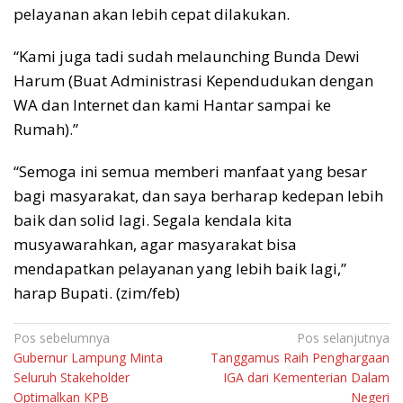
pelayanan akan lebih cepat dilakukan.
“Kami juga tadi sudah melaunching Bunda Dewi
Harum (Buat Administrasi Kependudukan dengan
WA dan Internet dan kami Hantar sampai ke
Rumah).”
“Semoga ini semua memberi manfaat yang besar
bagi masyarakat, dan saya berharap kedepan lebih
baik dan solid lagi. Segala kendala kita
musyawarahkan, agar masyarakat bisa
mendapatkan pelayanan yang lebih baik lagi,”
harap Bupati. (zim/feb)
Navigasi
Pos sebelumnya
Pos selanjutnya
Gubernur Lampung Minta
Tanggamus Raih Penghargaan
pos
Seluruh Stakeholder
IGA dari Kementerian Dalam
Optimalkan KPB
Negeri