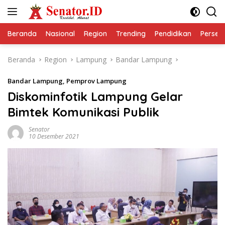
Langsung
ke
konten
Beranda
Nasional
Region
Trending
Pendidikan
Perseps
Beranda
Region
Lampung
Bandar Lampung
Bandar Lampung
,
Pemprov Lampung
Diskominfotik Lampung Gelar
Bimtek Komunikasi Publik
Senator
10 Desember 2021