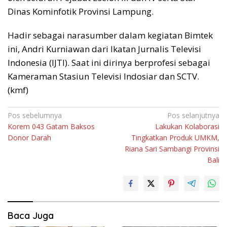
Dinas Kominfotik Provinsi Lampung.
Hadir sebagai narasumber dalam kegiatan Bimtek
ini, Andri Kurniawan dari Ikatan Jurnalis Televisi
Indonesia (IJTI). Saat ini dirinya berprofesi sebagai
Kameraman Stasiun Televisi Indosiar dan SCTV.
(kmf)
Navigasi
Pos sebelumnya
Pos selanjutnya
Korem 043 Gatam Baksos
Lakukan Kolaborasi
pos
Donor Darah
Tingkatkan Produk UMKM,
Riana Sari Sambangi Provinsi
Bali
Baca Juga