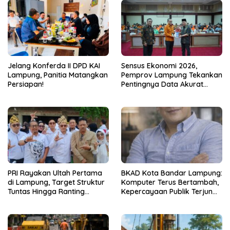
Jelang Konferda II DPD KAI
Sensus Ekonomi 2026,
Lampung, Panitia Matangkan
Pemprov Lampung Tekankan
Persiapan!
Pentingnya Data Akurat
untuk Kebijakan Tepat
Sasaran
PRI Rayakan Ultah Pertama
BKAD Kota Bandar Lampung:
di Lampung, Target Struktur
Komputer Terus Bertambah,
Tuntas Hingga Ranting
Kepercayaan Publik Terjun
Jelang 2029
Bebas