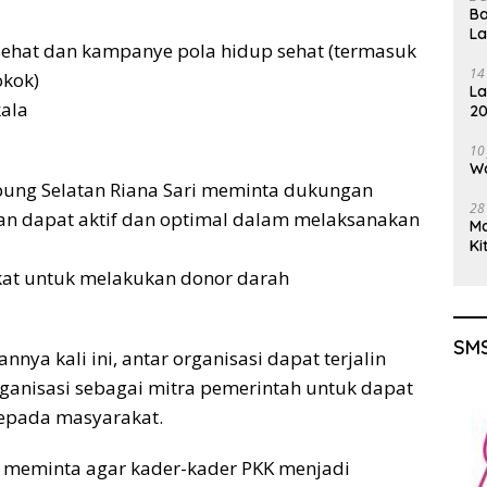
Ba
L
ehat dan kampanye pola hidup sehat (termasuk
14
okok)
La
kala
20
Gu
10
Wa
ung Selatan Riana Sari meminta dukungan
28
an dapat aktif dan optimal dalam melaksanakan
M
Ki
at untuk melakukan donor darah
SMS
nya kali ini, antar organisasi dapat terjalin
anisasi sebagai mitra pemerintah untuk dapat
epada masyarakat.
ri meminta agar kader-kader PKK menjadi