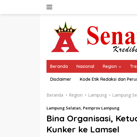
Langsung
ke
konten
Beranda
Nasional
Region
Tre
Disclaimer
Kode Etik Redaksi dan Per
Beranda
Region
Lampung
Lampung Se
Lampung Selatan
,
Pemprov Lampung
Bina Organisasi, Ket
Kunker ke Lamsel