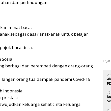
asuhan dan perlindungan.
tkan minat baca.
nak sebagai dasar anak-anak untuk belajar
pojok baca desa.
 Sosial
Fajar
ing berbagi dan berempati dengan orang-orang
29
ilangan orang tua dampak pandemi Covid-19.
Ak
PD
h Indonesia
19
Ib
rprestasi
Sa
wujudkan keluarga sehat cinta keluarga
2 