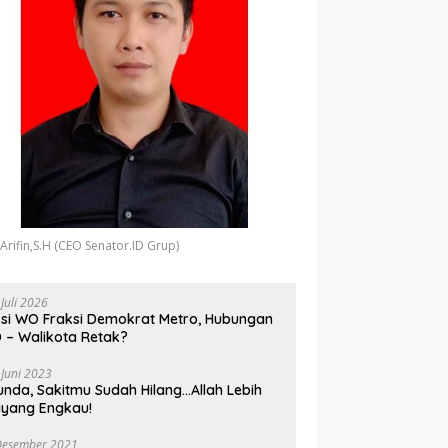
 Arifin,S.H (CEO Senator.ID Grup)
 Juli 2026
si WO Fraksi Demokrat Metro, Hubungan
 – Walikota Retak?
 Juni 2023
unda, Sakitmu Sudah Hilang…Allah Lebih
yang Engkau!
Desember 2021