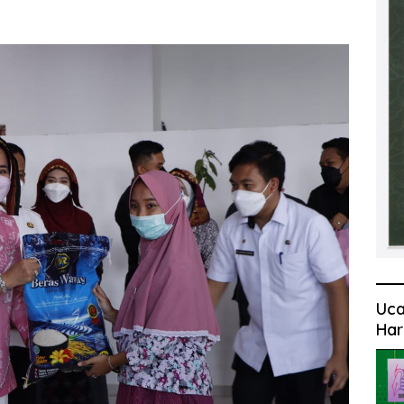
Uca
Har