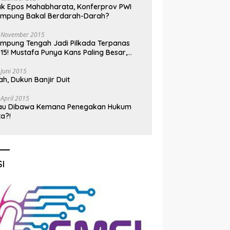
k Epos Mahabharata, Konferprov PWI
ampung Bakal Berdarah-Darah?
 November 2015
mpung Tengah Jadi Pilkada Terpanas
15! Mustafa Punya Kans Paling Besar,
nadi Jadi Kuda Hitam
 Juni 2015
h, Dukun Banjir Duit
 April 2015
au Dibawa Kemana Penegakan Hukum
ta?!
I