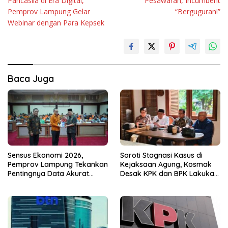
Pancasila di Era Digital,
Pesawaran, Incumbent
Pemprov Lampung Gelar
“Berguguran!”
Webinar dengan Para Kepsek
Baca Juga
Sensus Ekonomi 2026,
Soroti Stagnasi Kasus di
Pemprov Lampung Tekankan
Kejaksaan Agung, Kosmak
Pentingnya Data Akurat
Desak KPK dan BPK Lakukan
untuk Kebijakan Tepat
Audit
Sasaran