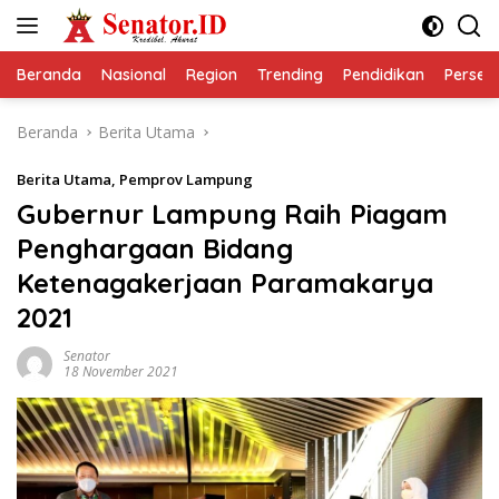
Langsung
ke
konten
Beranda
Nasional
Region
Trending
Pendidikan
Perseps
Beranda
Berita Utama
Berita Utama
,
Pemprov Lampung
Gubernur Lampung Raih Piagam
Penghargaan Bidang
Ketenagakerjaan Paramakarya
2021
Senator
18 November 2021