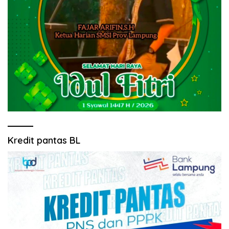
Kredit pantas BL