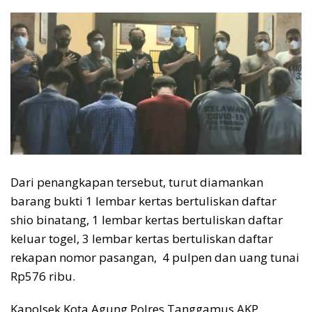
Dari penangkapan tersebut, turut diamankan
barang bukti 1 lembar kertas bertuliskan daftar
shio binatang, 1 lembar kertas bertuliskan daftar
keluar togel, 3 lembar kertas bertuliskan daftar
rekapan nomor pasangan, 4 pulpen dan uang tunai
Rp576 ribu.
Kapolsek Kota Agung Polres Tanggamus AKP