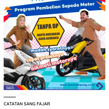
CATATAN SANG FAJAR