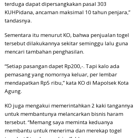
terduga dapat dipersangkakan pasal 303
KUHPidana, ancaman maksimal 10 tahun penjara,”
tandasnya.
Sementara itu menurut KO, bahwa penjualan togel
tersebut dilakukannya sekitar seminggu lalu guna
mencari tambahan penghasilan.
“Setiap pasangan dapet Rp200,-. Tapi kalo ada
pemasang yang nomornya keluar, per lembar
mendapatkan Rp5 ribu,” kata KO di Mapolsek Kota
Agung.
KO juga mengakui memerintahkan 2 kaki tangannya
untuk membantunya melancarkan bisnis haram
tersebut. “Memang saya meminta keduanya
membantu untuk menerima dan merekap togel