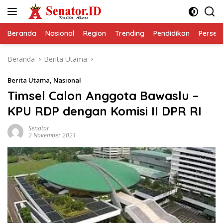
Langsung
ke
konten
Beranda
Nasional
Region
Trending
Pendidikan
Perseps
Beranda
Berita Utama
Berita Utama
,
Nasional
Timsel Calon Anggota Bawaslu –
KPU RDP dengan Komisi II DPR RI
Senator
2 November 2021