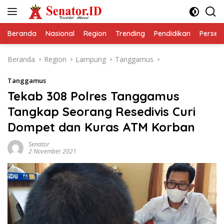
Langsung
ke
konten
Beranda
Nasional
Region
Trending
Pendidikan
Perseps
Beranda
Region
Lampung
Tanggamus
Tanggamus
Tekab 308 Polres Tanggamus
Tangkap Seorang Resedivis Curi
Dompet dan Kuras ATM Korban
Senator
2 November 2021