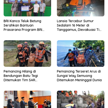
BRI Kanca Teluk Betung
Lansia Tercebur Sumur
Serahkan Bantuan
Sedalam 16 Meter di
Prasarana Program BRI
Tanggamus, Dievakuasi Tim
Peduli kepada Sekolah
SAR dalam Kondisi Meninggal
Qur’an Nusantara Yayasan
Dunia
LAZDAI
Pemancing Hilang di
Pemancing Terseret Arus di
Bendungan Batu Tegi
Sungai Way Semuong
Ditemukan Tim SAR
Ditemukan Meninggal Dunia
Gabungan Meninggal Dunia