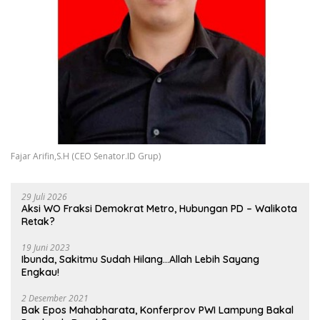
Fajar Arifin,S.H (CEO Senator.ID Grup)
29 Juli 2026
Aksi WO Fraksi Demokrat Metro, Hubungan PD – Walikota
Retak?
19 Juni 2023
Ibunda, Sakitmu Sudah Hilang…Allah Lebih Sayang
Engkau!
2 Desember 2021
Bak Epos Mahabharata, Konferprov PWI Lampung Bakal