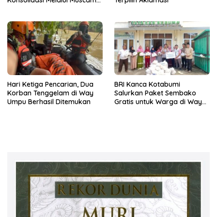
Konsolidasi Melalui Muscam
Terpilih Aklamasi
dan GELAM
Hari Ketiga Pencarian, Dua
BRI Kanca Kotabumi
Korban Tenggelam di Way
Salurkan Paket Sembako
Umpu Berhasil Ditemukan
Gratis untuk Warga di Way
Kanan