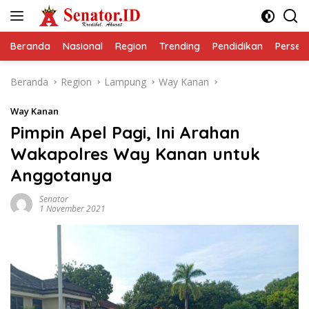
Langsung
ke
konten
Beranda
Nasional
Region
Trending
Pendidikan
Perseps
Beranda
Region
Lampung
Way Kanan
Way Kanan
Pimpin Apel Pagi, Ini Arahan
Wakapolres Way Kanan untuk
Anggotanya
Senator
1 November 2021