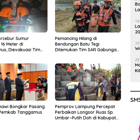
Ba
L
14
La
20
Gu
ercebur Sumur
Pemancing Hilang di
10
16 Meter di
Bendungan Batu Tegi
Wa
us, Dievakuasi Tim
Ditemukan Tim SAR Gabungan
m Kondisi Meninggal
Meninggal Dunia
28
M
Ki
SMS
nawi Bongkar Pasang
Pemprov Lampung Percepat
 Pemkab Tanggamus
Perbaikan Longsor Ruas Sp.
Umbar–Putih Doh di Kabupaten
Tanggamus