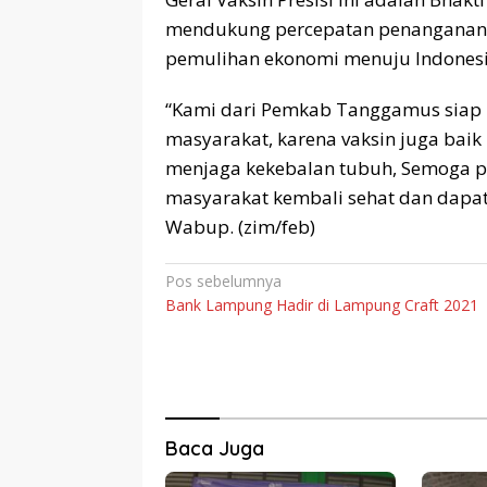
mendukung percepatan penanganan v
pemulihan ekonomi menuju Indonesi
“Kami dari Pemkab Tanggamus siap 
masyarakat, karena vaksin juga bai
menjaga kekebalan tubuh, Semoga pa
masyarakat kembali sehat dan dapat 
Wabup. (zim/feb)
Navigasi
Pos sebelumnya
Bank Lampung Hadir di Lampung Craft 2021
pos
Baca Juga