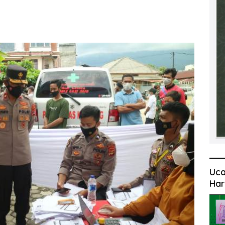
Uca
Har