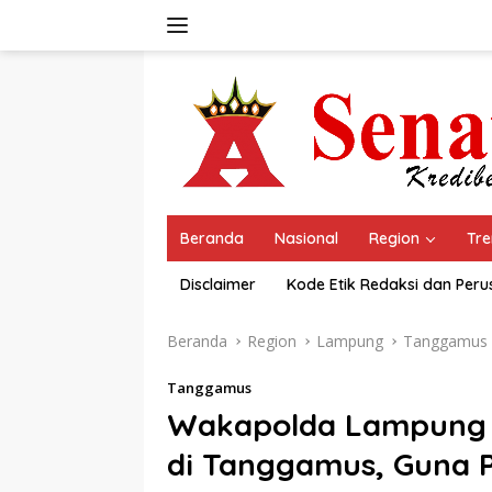
Langsung
ke
konten
Beranda
Nasional
Region
Tre
Disclaimer
Kode Etik Redaksi dan Per
Beranda
Region
Lampung
Tanggamus
Tanggamus
Wakapolda Lampung Pa
di Tanggamus, Guna 