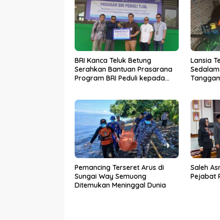
BRI Kanca Teluk Betung
Lansia T
Serahkan Bantuan Prasarana
Sedalam 
Program BRI Peduli kepada
Tanggam
Sekolah Qur’an Nusantara
SAR dala
Yayasan LAZDAI
Dunia
Pemancing Terseret Arus di
Saleh As
Sungai Way Semuong
Pejabat
Ditemukan Meninggal Dunia