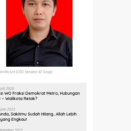
 Arifin,S.H (CEO Senator.ID Grup)
 Juli 2026
si WO Fraksi Demokrat Metro, Hubungan
 – Walikota Retak?
 Juni 2023
unda, Sakitmu Sudah Hilang…Allah Lebih
yang Engkau!
Desember 2021