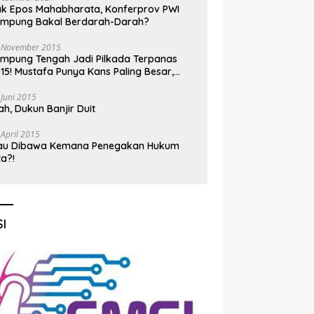
k Epos Mahabharata, Konferprov PWI
ampung Bakal Berdarah-Darah?
 November 2015
mpung Tengah Jadi Pilkada Terpanas
15! Mustafa Punya Kans Paling Besar,
nadi Jadi Kuda Hitam
 Juni 2015
h, Dukun Banjir Duit
 April 2015
au Dibawa Kemana Penegakan Hukum
ta?!
I