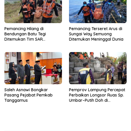
Pemancing Hilang di
Pemancing Terseret Arus di
Bendungan Batu Tegi
Sungai Way Semuong
Ditemukan Tim SAR
Ditemukan Meninggal Dunia
Gabungan Meninggal Dunia
Saleh Asnawi Bongkar
Pemprov Lampung Percepat
Pasang Pejabat Pemkab
Perbaikan Longsor Ruas Sp.
Tanggamus
Umbar–Putih Doh di
Kabupaten Tanggamus