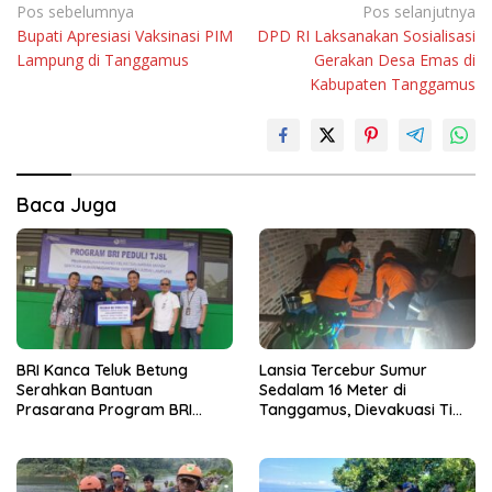
Navigasi
Pos sebelumnya
Pos selanjutnya
Bupati Apresiasi Vaksinasi PIM
DPD RI Laksanakan Sosialisasi
pos
Lampung di Tanggamus
Gerakan Desa Emas di
Kabupaten Tanggamus
Baca Juga
BRI Kanca Teluk Betung
Lansia Tercebur Sumur
Serahkan Bantuan
Sedalam 16 Meter di
Prasarana Program BRI
Tanggamus, Dievakuasi Tim
Peduli kepada Sekolah
SAR dalam Kondisi Meninggal
Qur’an Nusantara Yayasan
Dunia
LAZDAI