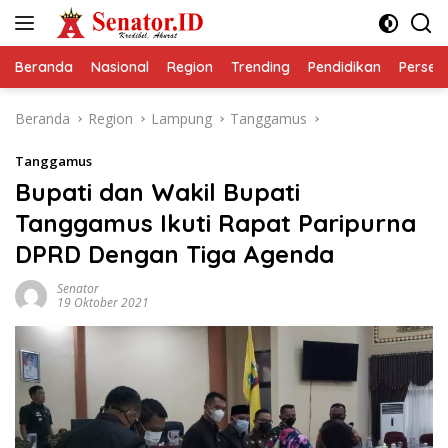
Langsung
ke
konten
Beranda
Nasional
Region
Trending
Pendidikan
Perseps
Beranda
Region
Lampung
Tanggamus
Tanggamus
Bupati dan Wakil Bupati
Tanggamus Ikuti Rapat Paripurna
DPRD Dengan Tiga Agenda
Senator
19 Oktober 2021