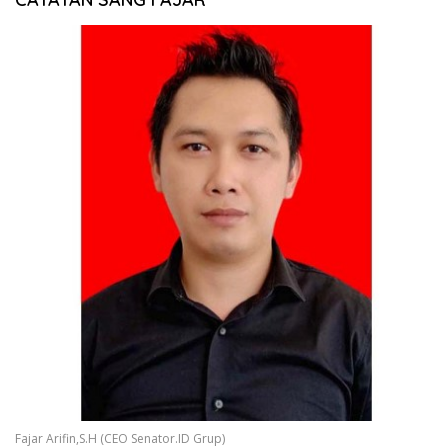
Fajar Arifin,S.H (CEO Senator.ID Grup)