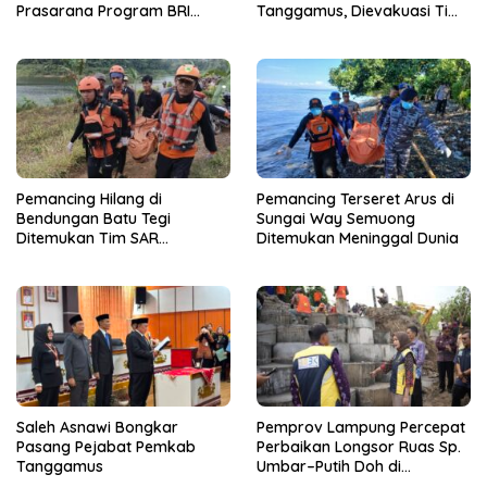
Prasarana Program BRI
Tanggamus, Dievakuasi Tim
Peduli kepada Sekolah
SAR dalam Kondisi Meninggal
Qur’an Nusantara Yayasan
Dunia
LAZDAI
Pemancing Hilang di
Pemancing Terseret Arus di
Bendungan Batu Tegi
Sungai Way Semuong
Ditemukan Tim SAR
Ditemukan Meninggal Dunia
Gabungan Meninggal Dunia
Saleh Asnawi Bongkar
Pemprov Lampung Percepat
Pasang Pejabat Pemkab
Perbaikan Longsor Ruas Sp.
Tanggamus
Umbar–Putih Doh di
Kabupaten Tanggamus