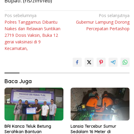
Bupati. (rls/zim/feb)
Navigasi
Pos sebelumnya
Pos selanjutnya
Polres Tanggamus Dibantu
Gubernur Lampung Dorong
pos
Nakes dan Relawan Suntikan
Percepatan Pertashop
2719 Dosis Vaksin, Buka 12
gerai vaksinasi di 9
Kecamatan,
Baca Juga
BRI Kanca Teluk Betung
Lansia Tercebur Sumur
Serahkan Bantuan
Sedalam 16 Meter di