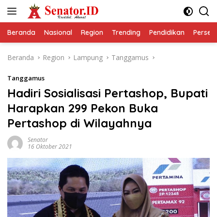
Langsung
ke
konten
Beranda
Nasional
Region
Trending
Pendidikan
Perseps
Beranda
Region
Lampung
Tanggamus
Tanggamus
Hadiri Sosialisasi Pertashop, Bupati
Harapkan 299 Pekon Buka
Pertashop di Wilayahnya
Senator
16 Oktober 2021