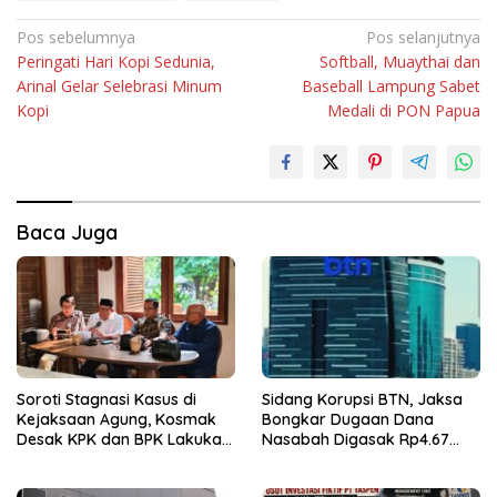
Navigasi
Pos sebelumnya
Pos selanjutnya
Peringati Hari Kopi Sedunia,
Softball, Muaythai dan
pos
Arinal Gelar Selebrasi Minum
Baseball Lampung Sabet
Kopi
Medali di PON Papua
Baca Juga
Soroti Stagnasi Kasus di
Sidang Korupsi BTN, Jaksa
Kejaksaan Agung, Kosmak
Bongkar Dugaan Dana
Desak KPK dan BPK Lakukan
Nasabah Digasak Rp4.67
Audit
Miliar