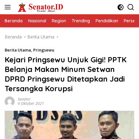
Langsung
ke
konten
Beranda
Nasional
Region
Trending
Pendidikan
Perseps
Beranda
Berita Utama
Berita Utama
,
Pringsewu
Kejari Pringsewu Unjuk Gigi! PPTK
Belanja Makan Minum Setwan
DPRD Pringsewu Ditetapkan Jadi
Tersangka Korupsi
Senator
4 Oktober 2021