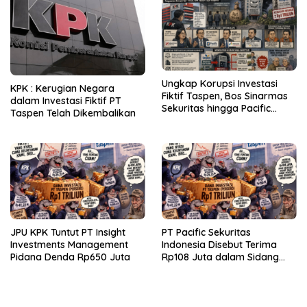
Ungkap Korupsi Investasi
KPK : Kerugian Negara
Fiktif Taspen, Bos Sinarmas
dalam Investasi Fiktif PT
Sekuritas hingga Pacific
Taspen Telah Dikembalikan
Sekuritas Diperiksa
JPU KPK Tuntut PT Insight
PT Pacific Sekuritas
Investments Management
Indonesia Disebut Terima
Pidana Denda Rp650 Juta
Rp108 Juta dalam Sidang
Investasi Fiktif PT Taspen