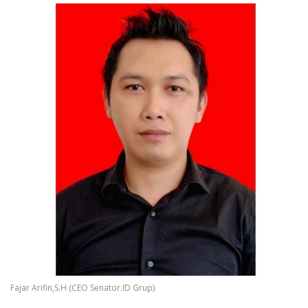
Fajar Arifin,S.H (CEO Senator.ID Grup)