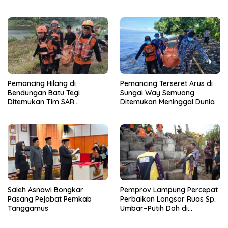
Peduli kepada Sekolah
SAR dalam Kondisi Meninggal
Qur’an Nusantara Yayasan
Dunia
LAZDAI
Pemancing Hilang di
Pemancing Terseret Arus di
Bendungan Batu Tegi
Sungai Way Semuong
Ditemukan Tim SAR
Ditemukan Meninggal Dunia
Gabungan Meninggal Dunia
Saleh Asnawi Bongkar
Pemprov Lampung Percepat
Pasang Pejabat Pemkab
Perbaikan Longsor Ruas Sp.
Tanggamus
Umbar–Putih Doh di
Kabupaten Tanggamus