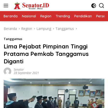
Langsung
ke
konten
Beranda
Nasional
Region
Trending
Pendidikan
Perseps
Beranda
Region
Lampung
Tanggamus
Tanggamus
Lima Pejabat Pimpinan Tinggi
Pratama Pemkab Tanggamus
Diganti
Senator
28 September 2021