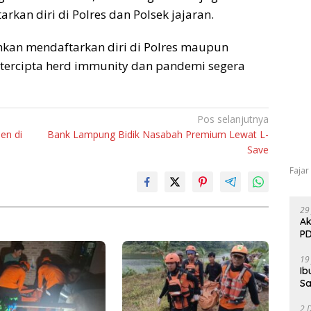
kan diri di Polres dan Polsek jajaran.
hkan mendaftarkan diri di Polres maupun
, tercipta herd immunity dan pandemi segera
Pos selanjutnya
en di
Bank Lampung Bidik Nasabah Premium Lewat L-
Save
Fajar
29
Ak
PD
19
Ib
Sa
2 