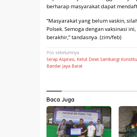
berharap masyarakat dapat mendaftar
“Masyarakat yang belum vaskin, sila
Polsek. Semoga dengan vaksinasi ini
berakhir,” tandasnya. (zim/feb)
Navigasi
Pos sebelumnya
Serap Aspirasi, Ketut Dewi Sambangi Konstitu
pos
Bandar Jaya Barat
Baca Juga