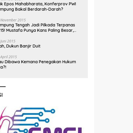
k Epos Mahabharata, Konferprov PWI
ampung Bakal Berdarah-Darah?
 November 2015
mpung Tengah Jadi Pilkada Terpanas
15! Mustafa Punya Kans Paling Besar,
nadi Jadi Kuda Hitam
 Juni 2015
h, Dukun Banjir Duit
 April 2015
au Dibawa Kemana Penegakan Hukum
ta?!
I