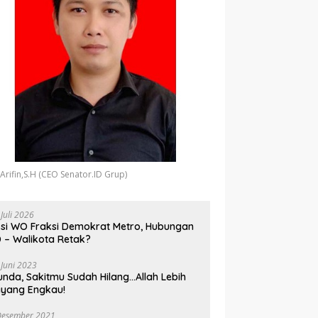
 Arifin,S.H (CEO Senator.ID Grup)
 Juli 2026
si WO Fraksi Demokrat Metro, Hubungan
 – Walikota Retak?
 Juni 2023
unda, Sakitmu Sudah Hilang…Allah Lebih
yang Engkau!
Desember 2021