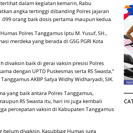
 terlihat dalam kegiatan kemarin, Rabu
tkan angka tertinggi dibanding Polres jajaran
.099 orang baik dosis pertama maupun kedua.
Humas Polres Tanggamus Iptu M. Yusuf, SH.,
nasi merdeka yang berada di GSG PGRI Kota
 divaksin baik di gerai vaksin presisi Polres
asama dengan UPTD Puskesmas serta RS Swasta,”
es Tanggamus AKBP Satya Widhy Widharyadi, SIK.
ama yang baik antara Polres Tanggamus,
upun RS Swasta itu, hari ini juga kembali
CA
ngga percepatan vaksin di Kabupaten Tanggamus
 belum divaksin, Kasubbag Humas juga