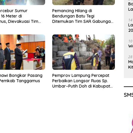
Ba
L
ercebur Sumur
Pemancing Hilang di
16 Meter di
Bendungan Batu Tegi
14
us, Dievakuasi Tim
Ditemukan Tim SAR Gabungan
La
m Kondisi Meninggal
Meninggal Dunia
20
Gu
10
Wa
28
M
Ki
nawi Bongkar Pasang
Pemprov Lampung Percepat
 Pemkab Tanggamus
Perbaikan Longsor Ruas Sp.
Umbar–Putih Doh di Kabupaten
Tanggamus
SMS