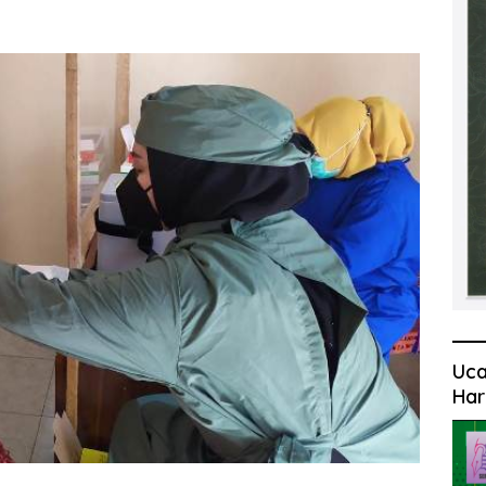
Uca
Har