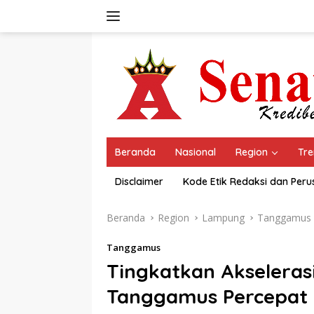
Langsung
ke
konten
Beranda
Nasional
Region
Tre
Disclaimer
Kode Etik Redaksi dan Per
Beranda
Region
Lampung
Tanggamus
Tanggamus
Tingkatkan Akseleras
Tanggamus Percepat 