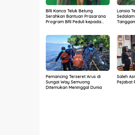
BRI Kanca Teluk Betung
Lansia T
Serahkan Bantuan Prasarana
Sedalam 
Program BRI Peduli kepada
Tanggam
Sekolah Qur’an Nusantara
SAR dala
Yayasan LAZDAI
Dunia
Pemancing Terseret Arus di
Saleh As
Sungai Way Semuong
Pejabat
Ditemukan Meninggal Dunia