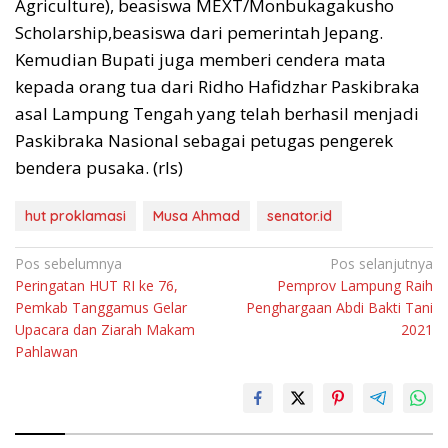
Agriculture), beasiswa MEXT/Monbukagakusho
Scholarship,beasiswa dari pemerintah Jepang.
Kemudian Bupati juga memberi cendera mata
kepada orang tua dari Ridho Hafidzhar Paskibraka
asal Lampung Tengah yang telah berhasil menjadi
Paskibraka Nasional sebagai petugas pengerek
bendera pusaka. (rls)
hut proklamasi
Musa Ahmad
senator.id
Navigasi
Pos sebelumnya
Pos selanjutnya
Peringatan HUT RI ke 76,
Pemprov Lampung Raih
pos
Pemkab Tanggamus Gelar
Penghargaan Abdi Bakti Tani
Upacara dan Ziarah Makam
2021
Pahlawan