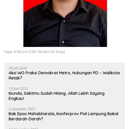
Fajar Arifin,S.H (CEO Senator.ID Grup)
29 Juli 2026
Aksi WO Fraksi Demokrat Metro, Hubungan PD – Walikota
Retak?
19 Juni 2023
Ibunda, Sakitmu Sudah Hilang…Allah Lebih Sayang
Engkau!
2 Desember 2021
Bak Epos Mahabharata, Konferprov PWI Lampung Bakal
Berdarah-Darah?