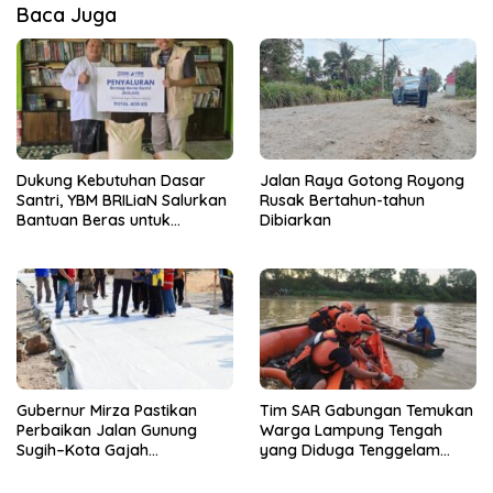
Baca Juga
Dukung Kebutuhan Dasar
Jalan Raya Gotong Royong
Santri, YBM BRILiaN Salurkan
Rusak Bertahun-tahun
Bantuan Beras untuk
Dibiarkan
Pesantren di Lampung
Tengah
Gubernur Mirza Pastikan
Tim SAR Gabungan Temukan
Perbaikan Jalan Gunung
Warga Lampung Tengah
Sugih–Kota Gajah
yang Diduga Tenggelam
Berkualitas dan Tepat
Saat Menjala Ikan
Sasaran