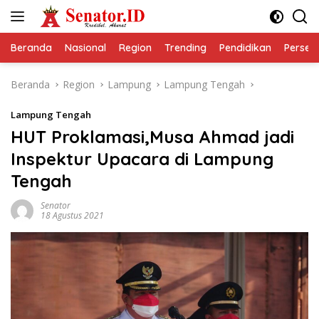
Langsung
ke
konten
Beranda
Nasional
Region
Trending
Pendidikan
Perseps
Beranda
Region
Lampung
Lampung Tengah
Lampung Tengah
HUT Proklamasi,Musa Ahmad jadi
Inspektur Upacara di Lampung
Tengah
Senator
18 Agustus 2021