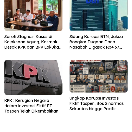
Soroti Stagnasi Kasus di
Sidang Korupsi BTN, Jaksa
Kejaksaan Agung, Kosmak
Bongkar Dugaan Dana
Desak KPK dan BPK Lakukan
Nasabah Digasak Rp4.67
Audit
Miliar
Ungkap Korupsi Investasi
KPK : Kerugian Negara
Fiktif Taspen, Bos Sinarmas
dalam Investasi Fiktif PT
Sekuritas hingga Pacific
Taspen Telah Dikembalikan
Sekuritas Diperiksa