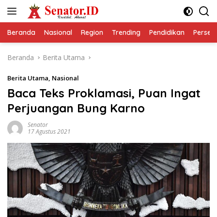
Langsung
ke
konten
Beranda
Nasional
Region
Trending
Pendidikan
Perseps
Beranda
Berita Utama
Berita Utama
,
Nasional
Baca Teks Proklamasi, Puan Ingat
Perjuangan Bung Karno
Senator
17 Agustus 2021