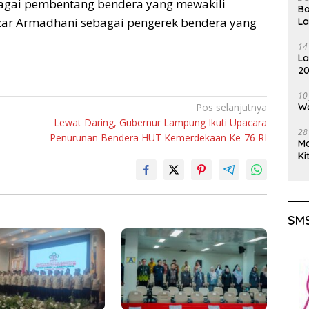
agai pembentang bendera yang mewakili
Ba
izar Armadhani sebagai pengerek bendera yang
L
14
La
20
Gu
10
Wa
Pos selanjutnya
Lewat Daring, Gubernur Lampung Ikuti Upacara
28
Penurunan Bendera HUT Kemerdekaan Ke-76 RI
M
Ki
SMS