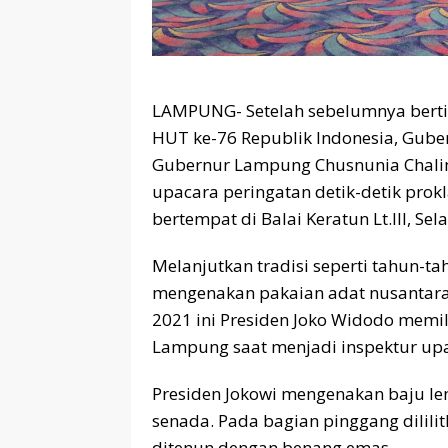
LAMPUNG- Setelah sebelumnya berti
HUT ke-76 Republik Indonesia, Gube
Gubernur Lampung Chusnunia Chali
upacara peringatan detik-detik prok
bertempat di Balai Keratun Lt.III, Sela
Melanjutkan tradisi seperti tahun-t
mengenakan pakaian adat nusantara,
2021 ini Presiden Joko Widodo memi
Lampung saat menjadi inspektur up
Presiden Jokowi mengenakan baju le
senada. Pada bagian pinggang dilil
ditenun dengan benang emas.