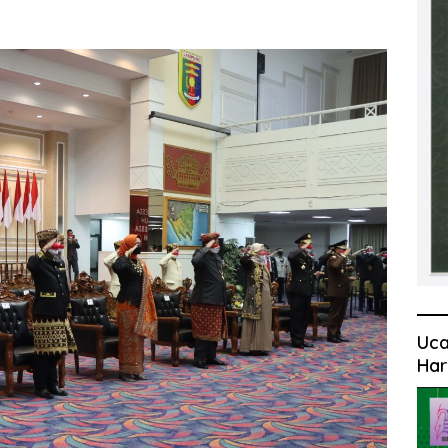
Uca
Har