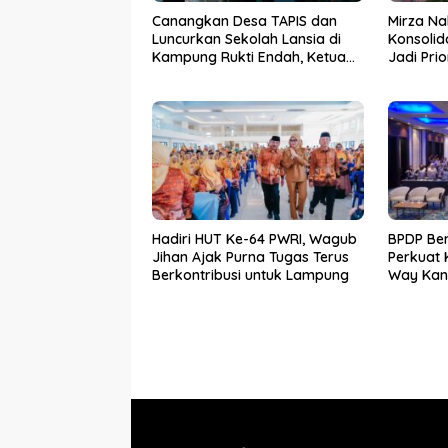
Canangkan Desa TAPIS dan
Mirza Na
Luncurkan Sekolah Lansia di
Konsolid
Kampung Rukti Endah, Ketua
Jadi Pri
TP PKK Lampung Dorong
Kemara
Pembangunan SDM Dimulai
dari Desa
Hadiri HUT Ke-64 PWRI, Wagub
BPDP Be
Jihan Ajak Purna Tugas Terus
Perkuat
Berkontribusi untuk Lampung
Way Kan
SDM Per
Bersama 
Mandiri