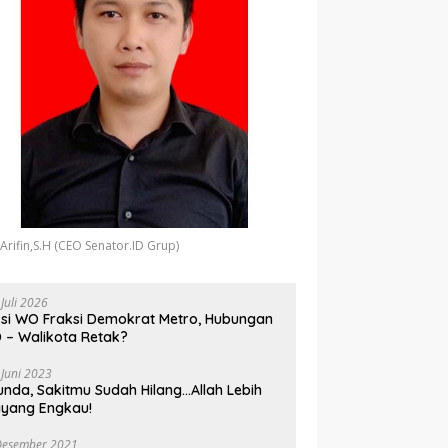
 Arifin,S.H (CEO Senator.ID Grup)
 Juli 2026
si WO Fraksi Demokrat Metro, Hubungan
 – Walikota Retak?
 Juni 2023
unda, Sakitmu Sudah Hilang…Allah Lebih
yang Engkau!
Desember 2021