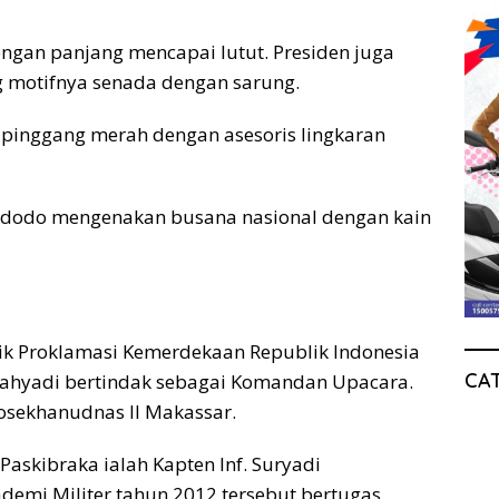
ngan panjang mencapai lutut. Presiden juga
motifnya senada dengan sarung.
t pinggang merah dengan asesoris lingkaran
Widodo mengenakan busana nasional dengan kain
ik Proklamasi Kemerdekaan Republik Indonesia
CA
ucahyadi bertindak sebagai Komandan Upacara.
Kosekhanudnas II Makassar.
askibraka ialah Kapten Inf. Suryadi
ademi Militer tahun 2012 tersebut bertugas