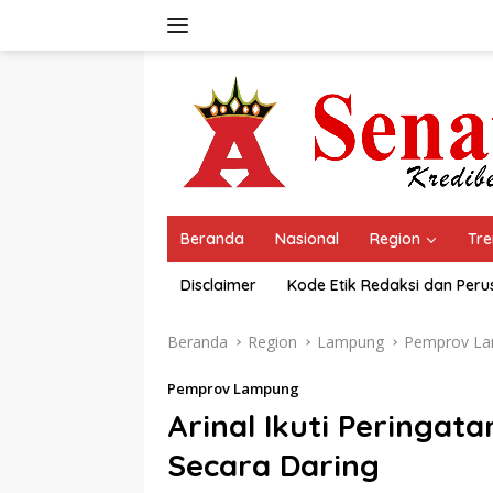
Langsung
ke
konten
Beranda
Nasional
Region
Tre
Disclaimer
Kode Etik Redaksi dan Per
Beranda
Region
Lampung
Pemprov L
Pemprov Lampung
Arinal Ikuti Peringat
Secara Daring