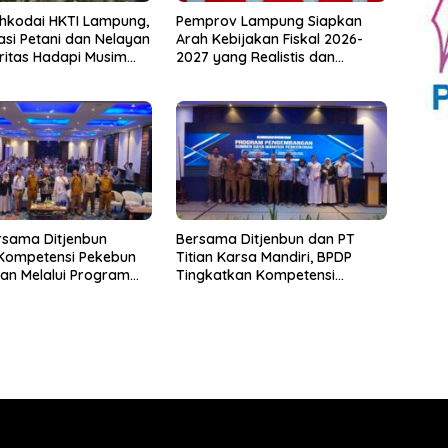
hkodai HKTI Lampung,
Pemprov Lampung Siapkan
asi Petani dan Nelayan
Arah Kebijakan Fiskal 2026-
oritas Hadapi Musim
2027 yang Realistis dan
u
Berkelanjutan
rsama Ditjenbun
Bersama Ditjenbun dan PT
 Kompetensi Pekebun
Titian Karsa Mandiri, BPDP
an Melalui Program
Tingkatkan Kompetensi
kebunan 2026
Pekebun Way Kanan Lewat
PT Titian Karsa
Program SDM Perkebunan
2026