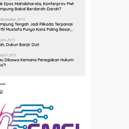
k Epos Mahabharata, Konferprov PWI
ampung Bakal Berdarah-Darah?
 November 2015
mpung Tengah Jadi Pilkada Terpanas
15! Mustafa Punya Kans Paling Besar,
nadi Jadi Kuda Hitam
 Juni 2015
h, Dukun Banjir Duit
 April 2015
au Dibawa Kemana Penegakan Hukum
ta?!
I