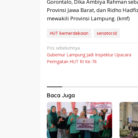
Gorontalo, Dika Ambiya Rahman seb
Provinsi Jawa Barat, dan Ridho Hadf
mewakili Provinsi Lampung. (kmf)
HUT kemerdekaan
senator.id
Navigasi
Pos sebelumnya
Gubernur Lampung Jadi Inspektur Upacara
pos
Peringatan HUT RI Ke-76
Baca Juga