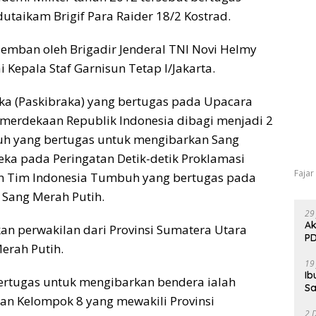
taikam Brigif Para Raider 18/2 Kostrad.
iemban oleh Brigadir Jenderal TNI Novi Helmy
i Kepala Staf Garnisun Tetap I/Jakarta.
ka (Paskibraka) yang bertugas pada Upacara
emerdekaan Republik Indonesia dibagi menjadi 2
guh yang bertugas untuk mengibarkan Sang
eka pada Peringatan Detik-detik Proklamasi
Fajar
n Tim Indonesia Tumbuh yang bertugas pada
Sang Merah Putih.
29
Ak
n perwakilan dari Provinsi Sumatera Utara
PD
erah Putih.
19
Ib
bertugas untuk mengibarkan bendera ialah
Sa
an Kelompok 8 yang mewakili Provinsi
2 