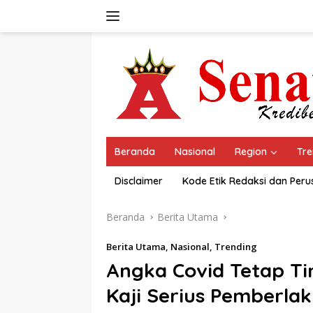
Langsung
ke
konten
Beranda
Nasional
Region
Tre
Disclaimer
Kode Etik Redaksi dan Per
Beranda
Berita Utama
Berita Utama
,
Nasional
,
Trending
Angka Covid Tetap Ti
Kaji Serius Pemberla