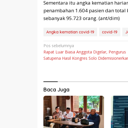
Sementara itu angka kematian harian
penambahan 1.604 pasien dan total 
sebanyak 95.723 orang. (ant/dim)
Angka kematian covid-19
covid-19
J
Navigasi
Pos sebelumnya
Rapat Luar Biasa Anggota Digelar, Pengurus
pos
Satupena Hasil Kongres Solo Didemisionerka
Baca Juga