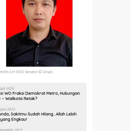
 Arifin,S.H (CEO Senator.ID Grup)
 Juli 2026
si WO Fraksi Demokrat Metro, Hubungan
 – Walikota Retak?
 Juni 2023
unda, Sakitmu Sudah Hilang…Allah Lebih
yang Engkau!
Desember 2021