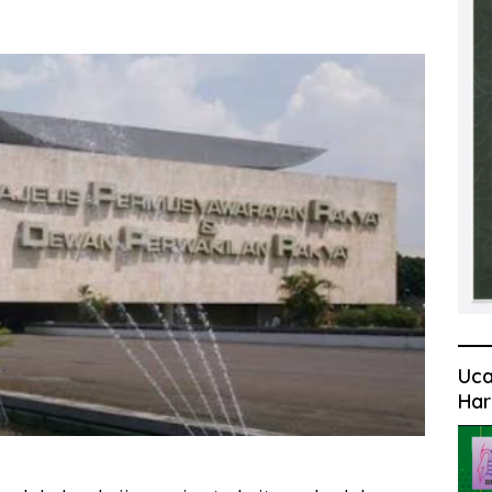
Uca
Har