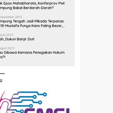
k Epos Mahabharata, Konferprov PWI
ampung Bakal Berdarah-Darah?
 November 2015
mpung Tengah Jadi Pilkada Terpanas
15! Mustafa Punya Kans Paling Besar,
nadi Jadi Kuda Hitam
 Juni 2015
h, Dukun Banjir Duit
 April 2015
au Dibawa Kemana Penegakan Hukum
ta?!
I