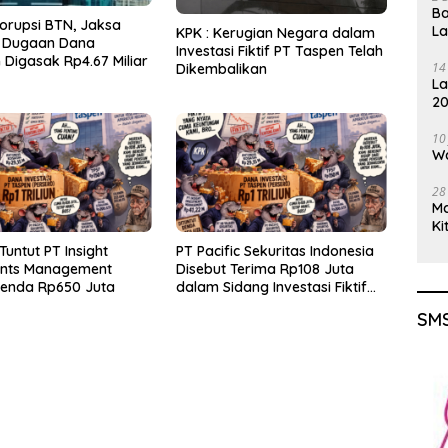
Ba
orupsi BTN, Jaksa
L
KPK : Kerugian Negara dalam
 Dugaan Dana
Investasi Fiktif PT Taspen Telah
Digasak Rp4.67 Miliar
14
Dikembalikan
La
20
Gu
10
Wa
28
M
Ki
Tuntut PT Insight
PT Pacific Sekuritas Indonesia
ents Management
Disebut Terima Rp108 Juta
Denda Rp650 Juta
dalam Sidang Investasi Fiktif
PT Taspen
SMS