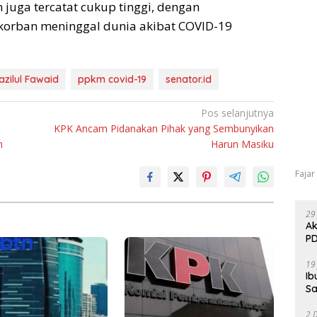
 juga tercatat cukup tinggi, dengan
korban meninggal dunia akibat COVID-19
azilul Fawaid
ppkm covid-19
senator.id
Pos selanjutnya
KPK Ancam Pidanakan Pihak yang Sembunyikan
n
Harun Masiku
Fajar
29
Ak
PD
19
Ib
Sa
2 