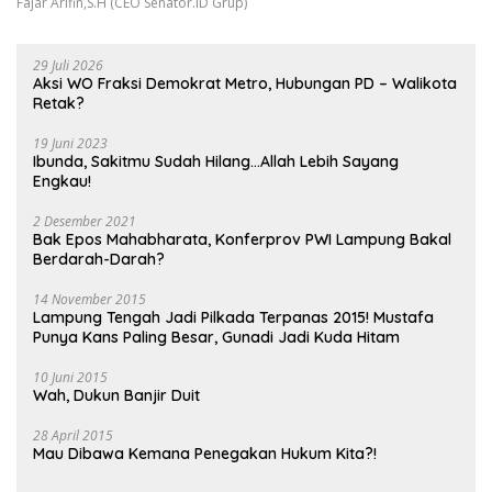
Fajar Arifin,S.H (CEO Senator.ID Grup)
29 Juli 2026
Aksi WO Fraksi Demokrat Metro, Hubungan PD – Walikota
Retak?
19 Juni 2023
Ibunda, Sakitmu Sudah Hilang…Allah Lebih Sayang
Engkau!
2 Desember 2021
Bak Epos Mahabharata, Konferprov PWI Lampung Bakal
Berdarah-Darah?
14 November 2015
Lampung Tengah Jadi Pilkada Terpanas 2015! Mustafa
Punya Kans Paling Besar, Gunadi Jadi Kuda Hitam
10 Juni 2015
Wah, Dukun Banjir Duit
28 April 2015
Mau Dibawa Kemana Penegakan Hukum Kita?!