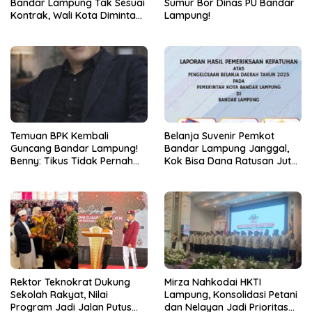
Bandar Lampung Tak Sesuai
Sumur Bor Dinas PU Bandar
Kontrak, Wali Kota Diminta
Lampung!
Bertindak!
Temuan BPK Kembali
Belanja Suvenir Pemkot
Guncang Bandar Lampung!
Bandar Lampung Janggal,
Benny: Tikus Tidak Pernah
Kok Bisa Dana Ratusan Juta
Mengaku Gudang Bocor
Dikembalikan ke PPTK!
Karena Dirinya
Rektor Teknokrat Dukung
Mirza Nahkodai HKTI
Sekolah Rakyat, Nilai
Lampung, Konsolidasi Petani
Program Jadi Jalan Putus
dan Nelayan Jadi Prioritas