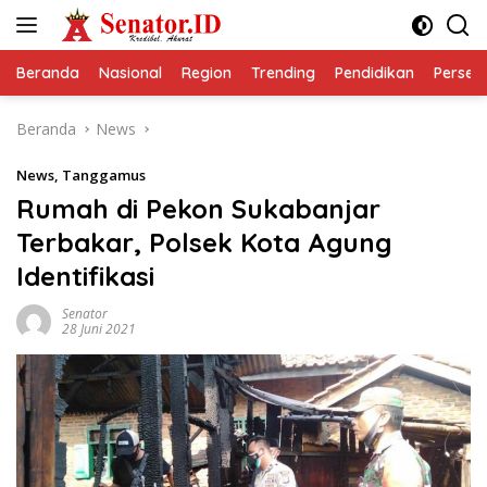
Langsung
ke
konten
Beranda
Nasional
Region
Trending
Pendidikan
Perseps
Beranda
News
News
,
Tanggamus
Rumah di Pekon Sukabanjar
Terbakar, Polsek Kota Agung
Identifikasi
Senator
28 Juni 2021