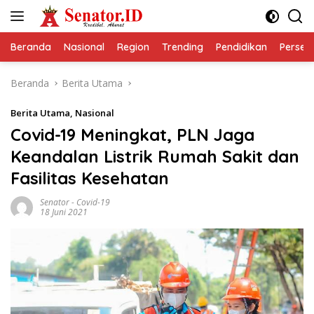
Langsung
ke
konten
Beranda
Nasional
Region
Trending
Pendidikan
Perseps
Beranda
Berita Utama
Berita Utama
,
Nasional
Covid-19 Meningkat, PLN Jaga
Keandalan Listrik Rumah Sakit dan
Fasilitas Kesehatan
Senator
-
Covid-19
18 Juni 2021