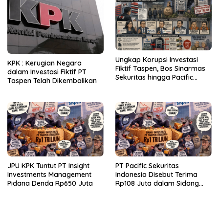
Ungkap Korupsi Investasi
KPK : Kerugian Negara
Fiktif Taspen, Bos Sinarmas
dalam Investasi Fiktif PT
Sekuritas hingga Pacific
Taspen Telah Dikembalikan
Sekuritas Diperiksa
JPU KPK Tuntut PT Insight
PT Pacific Sekuritas
Investments Management
Indonesia Disebut Terima
Pidana Denda Rp650 Juta
Rp108 Juta dalam Sidang
Investasi Fiktif PT Taspen