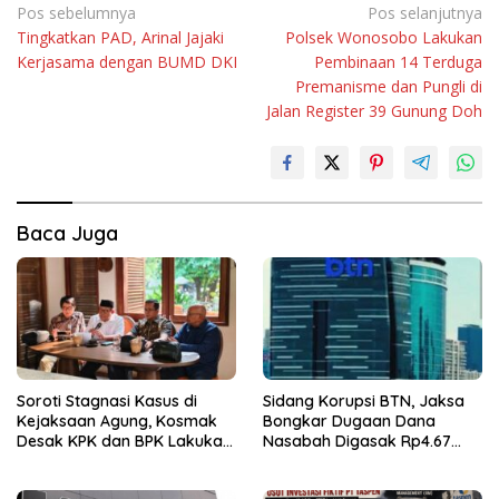
Navigasi
Pos sebelumnya
Pos selanjutnya
Tingkatkan PAD, Arinal Jajaki
Polsek Wonosobo Lakukan
pos
Kerjasama dengan BUMD DKI
Pembinaan 14 Terduga
Premanisme dan Pungli di
Jalan Register 39 Gunung Doh
Baca Juga
Soroti Stagnasi Kasus di
Sidang Korupsi BTN, Jaksa
Kejaksaan Agung, Kosmak
Bongkar Dugaan Dana
Desak KPK dan BPK Lakukan
Nasabah Digasak Rp4.67
Audit
Miliar