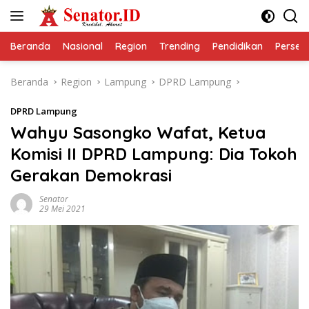
Langsung
ke
konten
Beranda
Nasional
Region
Trending
Pendidikan
Perseps
Beranda
Region
Lampung
DPRD Lampung
DPRD Lampung
Wahyu Sasongko Wafat, Ketua
Komisi II DPRD Lampung: Dia Tokoh
Gerakan Demokrasi
Senator
29 Mei 2021