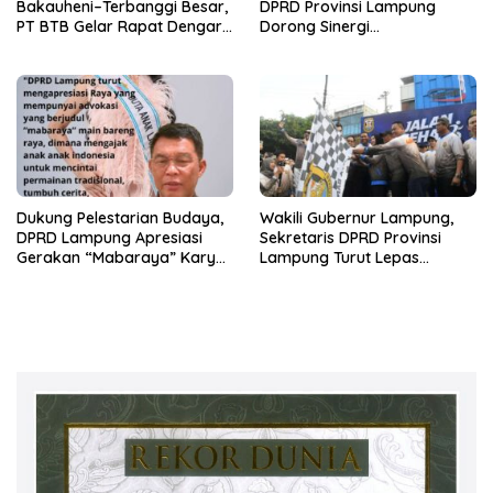
Bakauheni–Terbanggi Besar,
DPRD Provinsi Lampung
PT BTB Gelar Rapat Dengar
Dorong Sinergi
Pendapat Bareng DPRD
Kelembagaan dengan Polri
Lampung
Dukung Pelestarian Budaya,
Wakili Gubernur Lampung,
DPRD Lampung Apresiasi
Sekretaris DPRD Provinsi
Gerakan “Mabaraya” Karya
Lampung Turut Lepas
Raya
Peserta Jalan Sehat HUT
Kota Bandar Lampung