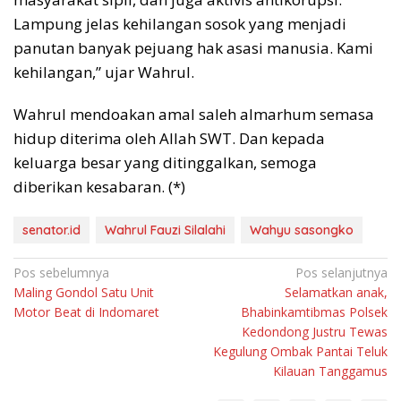
Lampung jelas kehilangan sosok yang menjadi
panutan banyak pejuang hak asasi manusia. Kami
kehilangan,” ujar Wahrul.
Wahrul mendoakan amal saleh almarhum semasa
hidup diterima oleh Allah SWT. Dan kepada
keluarga besar yang ditinggalkan, semoga
diberikan kesabaran. (*)
senator.id
Wahrul Fauzi Silalahi
Wahyu sasongko
Navigasi
Pos sebelumnya
Pos selanjutnya
Maling Gondol Satu Unit
Selamatkan anak,
pos
Motor Beat di Indomaret
Bhabinkamtibmas Polsek
Kedondong Justru Tewas
Kegulung Ombak Pantai Teluk
Kilauan Tanggamus