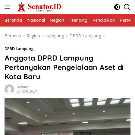
Langsung
ke
konten
Beranda
Nasional
Region
Trending
Pendidikan
Perseps
Beranda
Region
Lampung
DPRD Lampung
DPRD Lampung
Anggota DPRD Lampung
Pertanyakan Pengelolaan Aset di
Kota Baru
Senator
27 Mei 2021