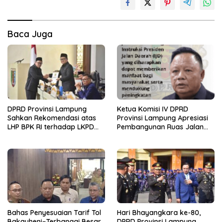
Baca Juga
DPRD Provinsi Lampung
Ketua Komisi IV DPRD
Sahkan Rekomendasi atas
Provinsi Lampung Apresiasi
LHP BPK RI terhadap LKPD
Pembangunan Ruas Jalan
Pemerintah Provinsi
melalui Program IJD
Lampung Tahun Anggaran
2025
Bahas Penyesuaian Tarif Tol
Hari Bhayangkara ke-80,
Bakauheni–Terbanggi Besar,
DPRD Provinsi Lampung