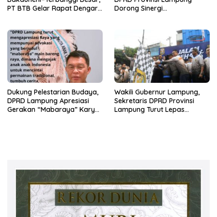
PT BTB Gelar Rapat Dengar
Dorong Sinergi
Pendapat Bareng DPRD
Kelembagaan dengan Polri
Lampung
Dukung Pelestarian Budaya,
Wakili Gubernur Lampung,
DPRD Lampung Apresiasi
Sekretaris DPRD Provinsi
Gerakan “Mabaraya” Karya
Lampung Turut Lepas
Raya
Peserta Jalan Sehat HUT
Kota Bandar Lampung