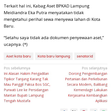
Terkait hal ini, Kabag Aset BPKAD Lampung
Meidiandra Eka Putra menyatakan tidak
mengetahui perihal sewa menyewa lahan di Kota
Baru.
“Setahu saya tidak ada dokumen penyewaan aset,”
ucapnya. (*)
Aset kota baru
Kota baru lampung
senator.id
Navigasi
Pos sebelumnya
Pos selanjutnya
Ini Alasan Hakim Pengadilan
Dorong Pengembangan
pos
Tipikor Tanjung Karang Tak
Pertanian dan Perkebunan
Mau Panggil Paksa Bos SGC,
Secara Modern, Balibang
Purwati Lee ke Persidangan
Kemendagri Lakukan
Mantan Bupati Lampung
Kerjasama Kembangkan
Tengah Mustafa
Aplikasi