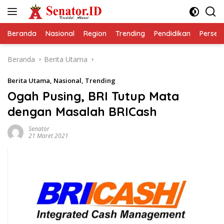
Langsung
ke
konten
Beranda
Nasional
Region
Trending
Pendidikan
Perseps
Beranda
Berita Utama
Berita Utama
,
Nasional
,
Trending
Ogah Pusing, BRI Tutup Mata
dengan Masalah BRICash
Senator
21 Maret 2021