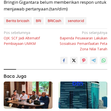
Bringin Gigantara belum memberikan respon untuk
menjawab pertanyaan.(tan/dim)
Berita bricash
BRI
BRICash
senator.id
Navigasi
Pos sebelumnya
Pos selanjutnya
OJK: SCF Jadi Alternatif
Bapenda Pesawaran Lakukan
pos
Pembiayaan UMKM
Sosialisasi Pemanfaatan Peta
Zona Nilai Tanah
Baca Juga